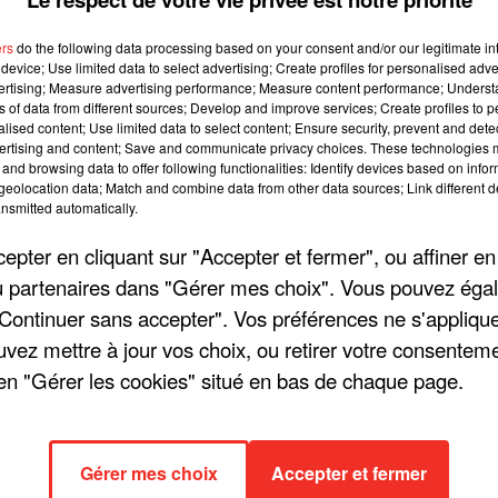
ers
do the following data processing based on your consent and/or our legitimate int
device; Use limited data to select advertising; Create profiles for personalised adver
vertising; Measure advertising performance; Measure content performance; Unders
É : PLUS RIEN
PATRICK BRUEL APPELLE S
ns of data from different sources; Develop and improve services; Create profiles to 
alised content; Use limited data to select content; Ensure security, prevent and detect
TOURNÉE ?
FANS À LA VIGILANCE SUR 
ertising and content; Save and communicate privacy choices. These technologies
BILLETTERIE
and browsing data to offer following functionalities: Identify devices based on infor
eolocation data; Match and combine data from other data sources; Link different de
nsmitted automatically.
pter en cliquant sur "Accepter et fermer", ou affiner en
/ou partenaires dans "Gérer mes choix". Vous pouvez éga
"Continuer sans accepter". Vos préférences ne s'appliqu
uvez mettre à jour vos choix, ou retirer votre consenteme
en "Gérer les cookies" situé en bas de chaque page.
 ADAMO : UN
TROIS CAFÉS GOURMANDS
SA CARRIÈRE
PRÉPARE SON RETOUR SUR
U CINÉMA ?
SCÈNE
Gérer mes choix
Accepter et fermer