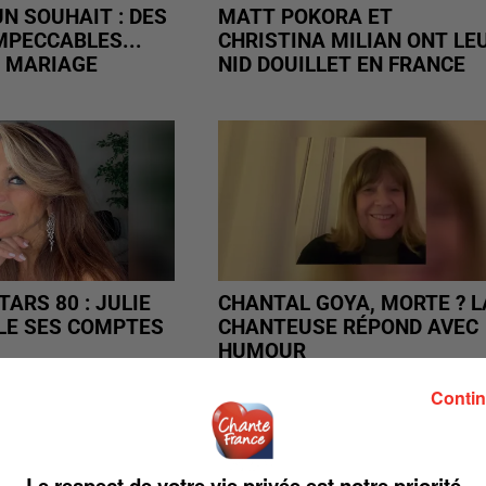
N SOUHAIT : DES
MATT POKORA ET
MPECCABLES...
CHRISTINA MILIAN ONT LE
 MARIAGE
NID DOUILLET EN FRANCE
ARS 80 : JULIE
CHANTAL GOYA, MORTE ? L
GLE SES COMPTES
CHANTEUSE RÉPOND AVEC
HUMOUR
Contin
Le respect de votre vie privée est notre priorité