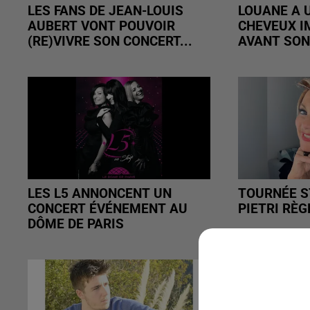
LES FANS DE JEAN-LOUIS
LOUANE A U
AUBERT VONT POUVOIR
CHEVEUX I
(RE)VIVRE SON CONCERT...
AVANT SON
LES L5 ANNONCENT UN
TOURNÉE ST
CONCERT ÉVÉNEMENT AU
PIETRI RÈ
DÔME DE PARIS