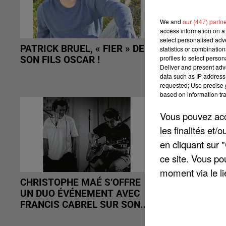
We and
our (447) partn
access information on a 
select personalised ad
PATRICK BRUEL, « FIER » DE
JULIEN DOR
statistics or combinatio
profiles to select person
SON FILS OSCAR !
APRÈS SA 
Deliver and present adv
data such as IP address 
requested; Use precise g
based on information tra
Vous pouvez acce
les finalités et
en cliquant sur 
ce site. Vous po
moment via le li
CHRISTOPHE MAÉ S’OFFRE
SALVATORE
UN DUO ÉVÉNEMENT AVEC
FILM SUR 
FRANCIS CABREL SUR SON...
BIENTÔT A