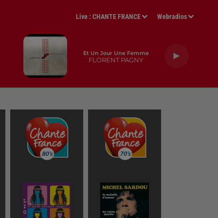
Live :
CHANTE FRANCE
Webradios
Et Un Jour Une Femme
FLORENT PAGNY