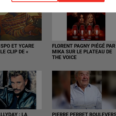
ISPO ET YCARE
FLORENT PAGNY PIÉGÉ PAR
LE CLIP DE «
MIKA SUR LE PLATEAU DE
THE VOICE
LLYDAY : LA
PIERRE PERRET BOULEVER