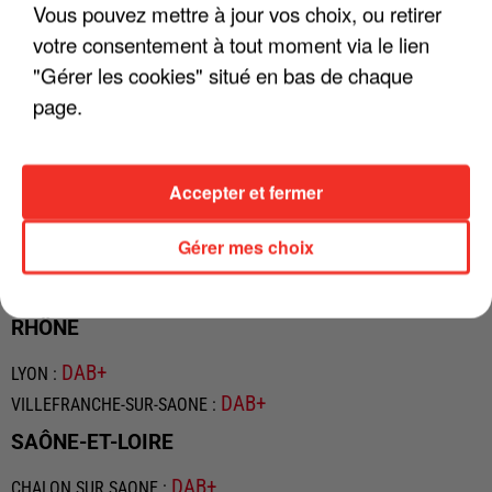
DAB+
PAU
:
Vous pouvez mettre à jour vos choix, ou retirer
DAB+
SARE
:
votre consentement à tout moment via le lien
PYRÉNÉES-ORIENTALES
"Gérer les cookies" situé en bas de chaque
page.
DAB+
CERET
:
DAB+
PERPIGNAN
:
DAB+
PRADES
:
Accepter et fermer
BAS-RHIN
Gérer mes choix
DAB+
HAGUENAU
:
DAB+
STRASBOURG
:
RHÔNE
DAB+
LYON
:
DAB+
VILLEFRANCHE-SUR-SAONE
:
SAÔNE-ET-LOIRE
DAB+
CHALON SUR SAONE
: