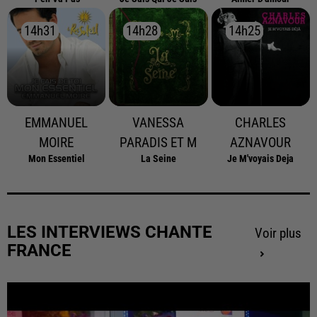
14h31
14h31
14h28
14h28
14h25
14h25
EMMANUEL
VANESSA
CHARLES
MOIRE
PARADIS ET M
AZNAVOUR
Mon Essentiel
La Seine
Je M'voyais Deja
LES INTERVIEWS CHANTE
Voir plus
FRANCE