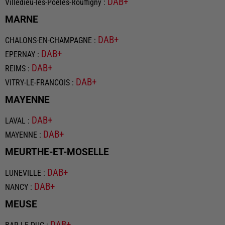
DAB+
Villedieu-les-Poêles-Rouffigny
:
MARNE
DAB+
CHALONS-EN-CHAMPAGNE
:
DAB+
EPERNAY
:
DAB+
REIMS
:
DAB+
VITRY-LE-FRANCOIS
:
MAYENNE
DAB+
LAVAL
:
DAB+
MAYENNE
:
MEURTHE-ET-MOSELLE
DAB+
LUNEVILLE
:
DAB+
NANCY
:
MEUSE