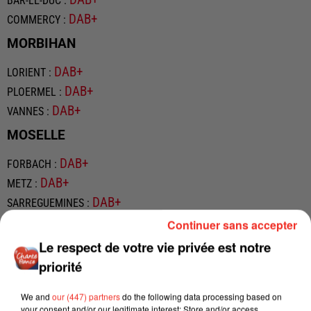
DAB+
BAR-LE-DUC
:
DAB+
COMMERCY
:
MORBIHAN
DAB+
LORIENT
:
DAB+
PLOERMEL
:
DAB+
VANNES
:
MOSELLE
DAB+
FORBACH
:
DAB+
METZ
:
DAB+
SARREGUEMINES
:
DAB+
THIONVILLE
:
Continuer sans accepter
Le respect de votre vie privée est notre
NORD
priorité
DAB+
LILLE
:
We and
our (447) partners
do the following data processing based on
ORNE
your consent and/or our legitimate interest: Store and/or access