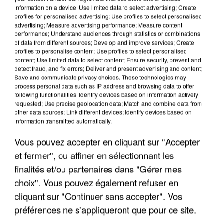
information on a device; Use limited data to select advertising; Create
DAB+
ALENCON
:
profiles for personalised advertising; Use profiles to select personalised
DAB+
advertising; Measure advertising performance; Measure content
ARGENTAN
:
performance; Understand audiences through statistics or combinations
DAB+
CETON
:
of data from different sources; Develop and improve services; Create
profiles to personalise content; Use profiles to select personalised
PAS-DE-CALAIS
content; Use limited data to select content; Ensure security, prevent and
detect fraud, and fix errors; Deliver and present advertising and content;
DAB+
BOULOGNE SUR MER
:
Save and communicate privacy choices. These technologies may
process personal data such as IP address and browsing data to offer
DAB+
CALAIS
:
following functionalities: Identify devices based on information actively
DAB+
MONTREUIL-SUR-MER
:
requested; Use precise geolocation data; Match and combine data from
other data sources; Link different devices; Identify devices based on
PUY-DE-DÔME
information transmitted automatically.
DAB+
CLERMONT-FERRAND
Vous pouvez accepter en cliquant sur "Accepter
:
DAB+
ISSOIRE
et fermer", ou affiner en sélectionnant les
:
DAB+
THIERS
finalités et/ou partenaires dans "Gérer mes
:
choix". Vous pouvez également refuser en
PYRÉNÉES-ATLANTIQUES
cliquant sur "Continuer sans accepter". Vos
DAB+
BAYONNE
:
préférences ne s'appliqueront que pour ce site.