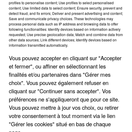
profiles to personalise content; Use profiles to select personalised
content; Use limited data to select content; Ensure security, prevent and
detect fraud, and fix errors; Deliver and present advertising and content;
Save and communicate privacy choices. These technologies may
process personal data such as IP address and browsing data to offer
following functionalities: Identify devices based on information actively
requested; Use precise geolocation data; Match and combine data from
other data sources; Link different devices; Identify devices based on
information transmitted automatically.
11h04
11h04
11h00
11h00
10h56
10h56
Vous pouvez accepter en cliquant sur "Accepter
et fermer", ou affiner en sélectionnant les
finalités et/ou partenaires dans "Gérer mes
choix". Vous pouvez également refuser en
FLORENT MOTHE
DANIEL
GOLD
cliquant sur "Continuer sans accepter". Vos
L'assasymphonie
Plus Pres Des Etoiles
BALAVOINE
préférences ne s'appliqueront que pour ce site.
Dieu Que C'est Beau
Vous pouvez mettre à jour vos choix, ou retirer
10h53
10h53
10h50
10h50
10h41
10h41
votre consentement à tout moment via le lien
"Gérer les cookies" situé en bas de chaque
page.