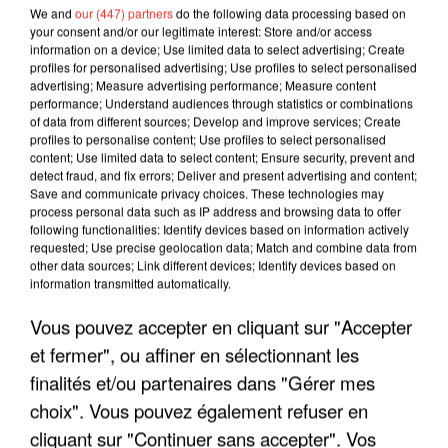
We and
our (447) partners
do the following data processing based on
your consent and/or our legitimate interest: Store and/or access
information on a device; Use limited data to select advertising; Create
profiles for personalised advertising; Use profiles to select personalised
advertising; Measure advertising performance; Measure content
performance; Understand audiences through statistics or combinations
of data from different sources; Develop and improve services; Create
profiles to personalise content; Use profiles to select personalised
content; Use limited data to select content; Ensure security, prevent and
detect fraud, and fix errors; Deliver and present advertising and content;
Save and communicate privacy choices. These technologies may
process personal data such as IP address and browsing data to offer
following functionalities: Identify devices based on information actively
requested; Use precise geolocation data; Match and combine data from
other data sources; Link different devices; Identify devices based on
information transmitted automatically.
Vous pouvez accepter en cliquant sur "Accepter
et fermer", ou affiner en sélectionnant les
finalités et/ou partenaires dans "Gérer mes
choix". Vous pouvez également refuser en
cliquant sur "Continuer sans accepter". Vos