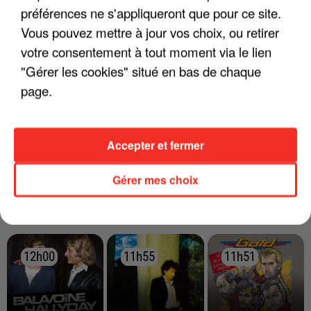
préférences ne s'appliqueront que pour ce site.
Vous pouvez mettre à jour vos choix, ou retirer
votre consentement à tout moment via le lien
"Gérer les cookies" situé en bas de chaque
page.
Accepter et fermer
Gérer mes choix
RÉCEMMENT DIFFUSÉ
12h00
12h00
11h55
11h55
11h51
11h51