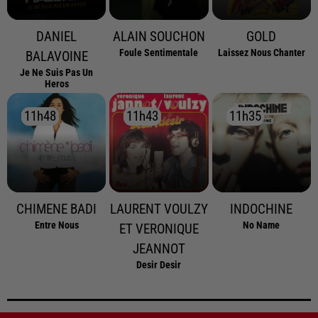
DANIEL
ALAIN SOUCHON
GOLD
Foule Sentimentale
Laissez Nous Chanter
BALAVOINE
Je Ne Suis Pas Un
Heros
11h48
11h48
11h43
11h43
11h35
11h35
CHIMENE BADI
LAURENT VOULZY
INDOCHINE
Entre Nous
No Name
ET VERONIQUE
JEANNOT
Desir Desir