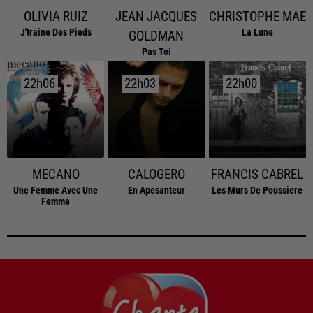
OLIVIA RUIZ
JEAN JACQUES
CHRISTOPHE MAE
J'traine Des Pieds
La Lune
GOLDMAN
Pas Toi
22h06
22h06
22h03
22h03
22h00
22h00
MECANO
CALOGERO
FRANCIS CABREL
Une Femme Avec Une
En Apesanteur
Les Murs De Poussiere
Femme