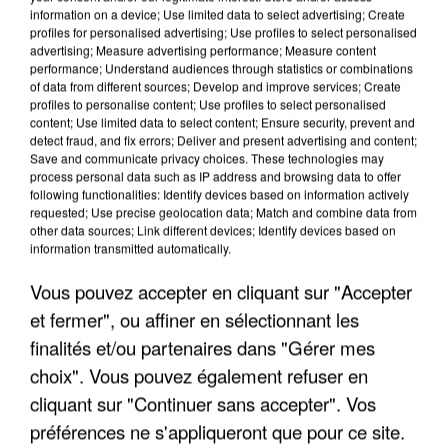
information on a device; Use limited data to select advertising; Create
profiles for personalised advertising; Use profiles to select personalised
advertising; Measure advertising performance; Measure content
performance; Understand audiences through statistics or combinations
of data from different sources; Develop and improve services; Create
profiles to personalise content; Use profiles to select personalised
content; Use limited data to select content; Ensure security, prevent and
detect fraud, and fix errors; Deliver and present advertising and content;
Save and communicate privacy choices. These technologies may
process personal data such as IP address and browsing data to offer
following functionalities: Identify devices based on information actively
requested; Use precise geolocation data; Match and combine data from
other data sources; Link different devices; Identify devices based on
LES INTERVIEWS CHANTE FRANCE AVEC
information transmitted automatically.
YANNICK NOAH
Vous pouvez accepter en cliquant sur "Accepter
Interview diffusée sur CHANTE FRANCE le Vendredi 28
et fermer", ou affiner en sélectionnant les
Octobre 2022
finalités et/ou partenaires dans "Gérer mes
choix". Vous pouvez également refuser en
cliquant sur "Continuer sans accepter". Vos
préférences ne s'appliqueront que pour ce site.