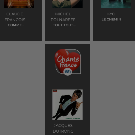
CLAUDE
MICHEL
KYO
FRANCOIS
POLNAREFF
LE CHEMIN
COMME
TOUT TOUT
D'HABITUDE
POUR MA
CHERIE
JACQUES
DUTRONC