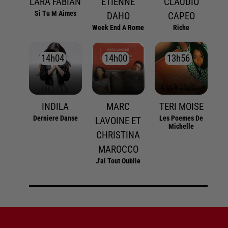
LARA FABIAN
ETIENNE
CLAUDIO
Si Tu M Aimes
DAHO
CAPEO
Week End A Rome
Riche
14h04
14h04
14h00
14h00
13h56
13h56
INDILA
MARC
TERI MOISE
Derniere Danse
Les Poemes De
LAVOINE ET
Michelle
CHRISTINA
MAROCCO
J'ai Tout Oublie