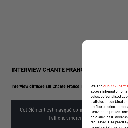
INTERVIEW CHANTE FRANCE AVEC VIANNEY
We and
our (447) partn
Interview diffusée sur Chante France le Vendredi 13 Octobre 2
access information on a 
select personalised ad
statistics or combinatio
profiles to select person
Cet élément est masqué compte-tenu du refus du d
Deliver and present adv
data such as IP address 
l'afficher, merci de nous donner votr
requested; Use precise g
based on information tra