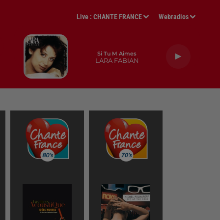
Live :
CHANTE FRANCE
Webradios
Si Tu M Aimes
LARA FABIAN