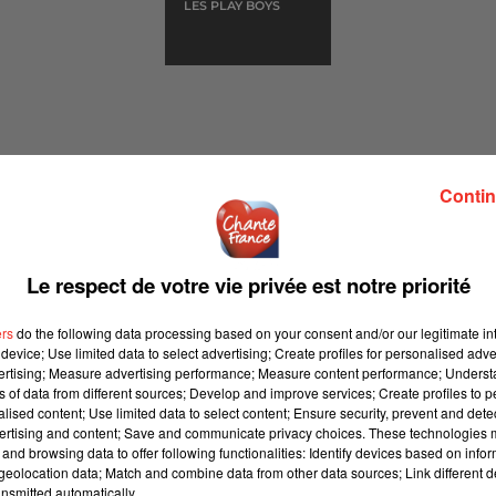
LES PLAY BOYS
Contin
Le respect de votre vie privée est notre priorité
ers
do the following data processing based on your consent and/or our legitimate int
023
device; Use limited data to select advertising; Create profiles for personalised adver
vertising; Measure advertising performance; Measure content performance; Unders
ns of data from different sources; Develop and improve services; Create profiles to 
alised content; Use limited data to select content; Ensure security, prevent and detect
épôt de cookies que vous avez exprimé. Si vous souhaitez
ertising and content; Save and communicate privacy choices. These technologies
and browsing data to offer following functionalities: Identify devices based on infor
e accord en cliquant sur le bouton ci-dessous.
eolocation data; Match and combine data from other data sources; Link different de
nsmitted automatically.