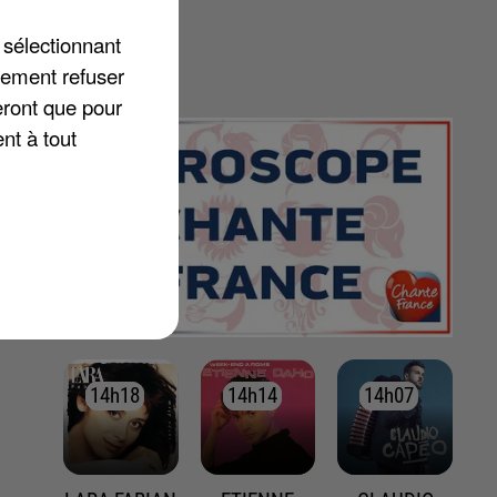
 sélectionnant
lement refuser
eront que pour
nt à tout
14h18
14h18
14h14
14h14
14h07
14h07