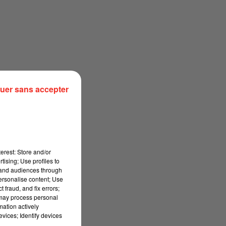
uer sans accepter
erest: Store and/or
tising; Use profiles to
tand audiences through
personalise content; Use
 fraud, and fix errors;
 may process personal
mation actively
vices; Identify devices