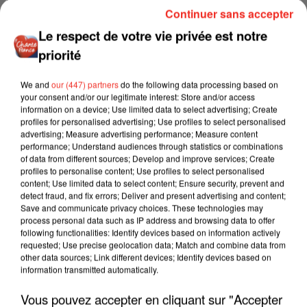
Continuer sans accepter
Le respect de votre vie privée est notre
priorité
We and
our (447) partners
do the following data processing based on
your consent and/or our legitimate interest: Store and/or access
information on a device; Use limited data to select advertising; Create
profiles for personalised advertising; Use profiles to select personalised
advertising; Measure advertising performance; Measure content
performance; Understand audiences through statistics or combinations
of data from different sources; Develop and improve services; Create
"JE RESPIRE MIEUX SUR SCÈNE" - CALOGERO
profiles to personalise content; Use profiles to select personalised
content; Use limited data to select content; Ensure security, prevent and
detect fraud, and fix errors; Deliver and present advertising and content;
Save and communicate privacy choices. These technologies may
process personal data such as IP address and browsing data to offer
following functionalities: Identify devices based on information actively
requested; Use precise geolocation data; Match and combine data from
other data sources; Link different devices; Identify devices based on
information transmitted automatically.
Vous pouvez accepter en cliquant sur "Accepter