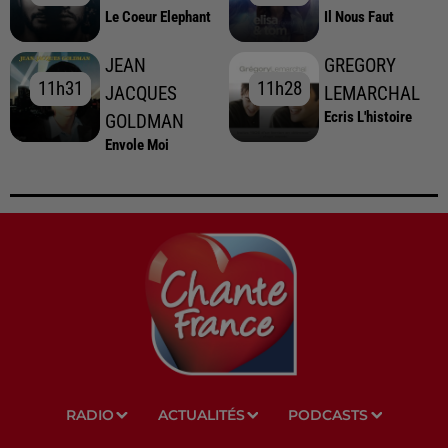
Le Coeur Elephant
Il Nous Faut
JEAN
GREGORY
11h31
11h31
11h28
11h28
JACQUES
LEMARCHAL
Ecris L'histoire
GOLDMAN
Envole Moi
RADIO
ACTUALITÉS
PODCASTS