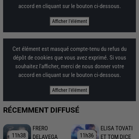
accord en cliquant sur le bouton ci-dessous.
Afficher l'élément
Cet élément est masqué compte-tenu du refus du
dépôt de cookies que vous avez exprimé. Si vous
souhaitez l'afficher, merci de nous donner votre
accord en cliquant sur le bouton ci-dessous.
Afficher l'élément
RÉCEMMENT DIFFUSÉ
FRERO
ELISA TOVATI
11h38
11h38
11h36
11h36
DELAVEGA
ET TOM DICE