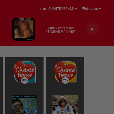
Live :
CHANTE FRANCE
Webradios
Sans Contrefacon
MYLENE FARMER