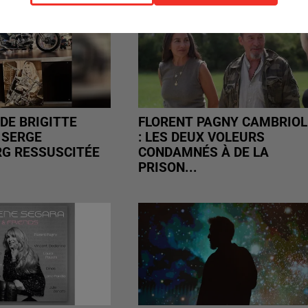
DE BRIGITTE
FLORENT PAGNY CAMBRIOL
 SERGE
: LES DEUX VOLEURS
G RESSUSCITÉE
CONDAMNÉS À DE LA
PRISON...