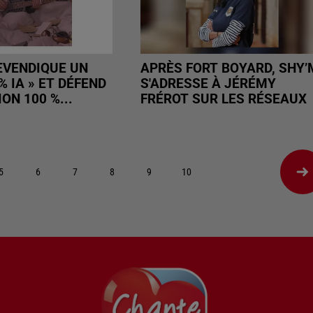
EVENDIQUE UN
APRÈS FORT BOYARD, SHY’
% IA » ET DÉFEND
S'ADRESSE À JÉRÉMY
ON 100 %...
FRÉROT SUR LES RÉSEAUX
5
6
7
8
9
10