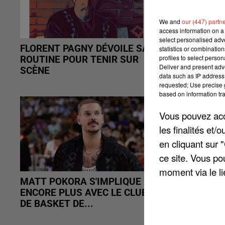
We and
our (447) partn
access information on a 
select personalised ad
FLORENT PAGNY DÉVOILE SA
ZAZIE POR
statistics or combinatio
profiles to select person
ROUTINE POUR TENIR SUR
APRÈS LA D
Deliver and present adv
SCÈNE
FAUSSE IN
data such as IP address 
requested; Use precise g
based on information tra
Vous pouvez acce
les finalités et
en cliquant sur 
ce site. Vous po
moment via le li
MATT POKORA S'IMPLIQUE
INCENDIE A
ENCORE PLUS AVEC LE CLUB
LAURA SME
DE BASKET DE...
MESSAGE D