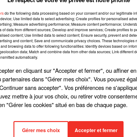
ers
do the following data processing based on your consent and/or our legitimate int
device; Use limited data to select advertising; Create profiles for personalised adver
vertising; Measure advertising performance; Measure content performance; Unders
TE PLAINTE
JULIE PIETRI CONFIE SA
ns of data from different sources; Develop and improve services; Create profiles to 
alised content; Use limited data to select content; Ensure security, prevent and detect
IFFUSION D'UNE
CARRIÈRE À SA FILLE MAN
ertising and content; Save and communicate privacy choices. These technologies
FORMATION
and browsing data to offer following functionalities: Identify devices based on infor
eolocation data; Match and combine data from other data sources; Link different de
nsmitted automatically.
pter en cliquant sur "Accepter et fermer", ou affiner en
/ou partenaires dans "Gérer mes choix". Vous pouvez éga
"Continuer sans accepter". Vos préférences ne s'appliqu
uvez mettre à jour vos choix, ou retirer votre consenteme
en "Gérer les cookies" situé en bas de chaque page.
U CAP-FERRET :
VIANNEY N’EST DÉJÀ PLUS
T ADRESSE UN
PROPRIÉTAIRE DU 43ÈME
E SOUTIEN...
ÉTAGE DE LA TOUR...
Gérer mes choix
Accepter et fermer