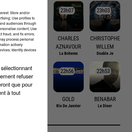
23h15
23h15
23h07
23h07
23h03
23h03
erest: Store and/or
tising; Use profiles to
tand audiences through
personalise content; Use
 fraud, and fix errors;
ON
MYLENE
CHARLES
CHRISTOPHE
 may process personal
mation actively
FARMER
AZNAVOUR
WILLEM
vices; Identify devices
Sans Contrefacon
La Boheme
Double Je
 sélectionnant
23h00
23h00
22h56
22h56
22h53
22h53
lement refuser
eront que pour
nt à tout
DIANE TELL
GOLD
BENABAR
La Legende De
Rio De Janvier
Le Diner
Jimmy