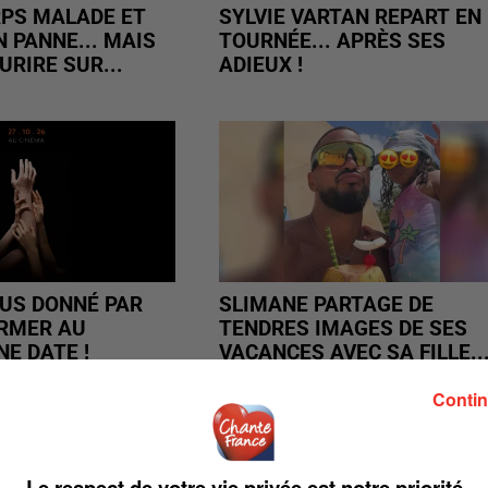
PS MALADE ET
SYLVIE VARTAN REPART EN
 PANNE... MAIS
TOURNÉE... APRÈS SES
URIRE SUR...
ADIEUX !
US DONNÉ PAR
SLIMANE PARTAGE DE
RMER AU
TENDRES IMAGES DE SES
NE DATE !
VACANCES AVEC SA FILLE..
Contin
Le respect de votre vie privée est notre priorité