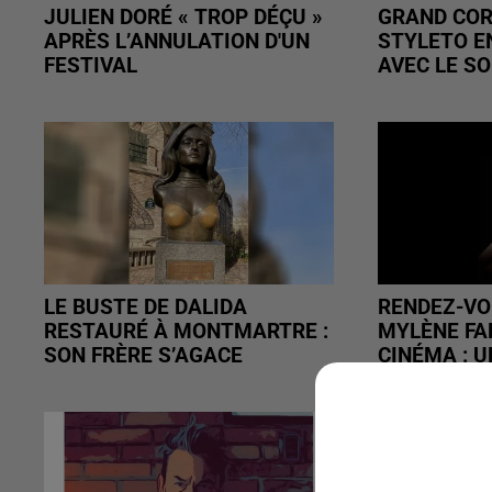
JULIEN DORÉ « TROP DÉÇU »
GRAND COR
APRÈS L’ANNULATION D'UN
STYLETO EN
FESTIVAL
AVEC LE SO
LE BUSTE DE DALIDA
RENDEZ-VO
RESTAURÉ À MONTMARTRE :
MYLÈNE FA
SON FRÈRE S’AGACE
CINÉMA : U