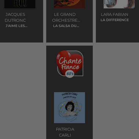
JACQUES
LE GRAND
LARA FABIAN
DUTRONC
ORCHESTRE
LA DIFFERENCE
J'AIME LES
DU SPLENDID
LA SALSA DU
FILLES
DEMON
PATRICIA
CARLI