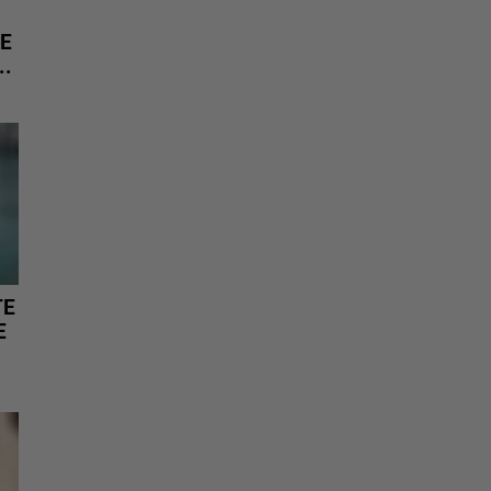
E
..
TE
E