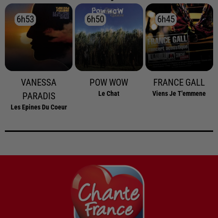
6h53
6h53
6h50
6h50
6h45
6h45
VANESSA
POW WOW
FRANCE GALL
Le Chat
Viens Je T'emmene
PARADIS
Les Epines Du Coeur