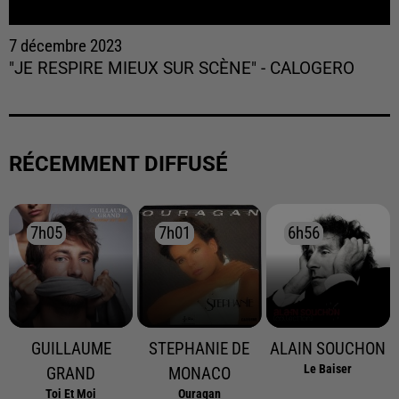
7 décembre 2023
"JE RESPIRE MIEUX SUR SCÈNE" - CALOGERO
RÉCEMMENT DIFFUSÉ
7h05
7h05
7h01
7h01
6h56
6h56
GUILLAUME
STEPHANIE DE
ALAIN SOUCHON
Le Baiser
GRAND
MONACO
Toi Et Moi
Ouragan