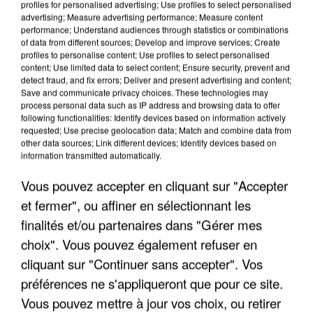
profiles for personalised advertising; Use profiles to select personalised
advertising; Measure advertising performance; Measure content
performance; Understand audiences through statistics or combinations
of data from different sources; Develop and improve services; Create
profiles to personalise content; Use profiles to select personalised
content; Use limited data to select content; Ensure security, prevent and
detect fraud, and fix errors; Deliver and present advertising and content;
Save and communicate privacy choices. These technologies may
process personal data such as IP address and browsing data to offer
following functionalities: Identify devices based on information actively
requested; Use precise geolocation data; Match and combine data from
other data sources; Link different devices; Identify devices based on
information transmitted automatically.
Vous pouvez accepter en cliquant sur "Accepter
LES INTERVIEWS CHANTE
Voir plus
et fermer", ou affiner en sélectionnant les
FRANCE
finalités et/ou partenaires dans "Gérer mes
choix". Vous pouvez également refuser en
cliquant sur "Continuer sans accepter". Vos
préférences ne s'appliqueront que pour ce site.
Vous pouvez mettre à jour vos choix, ou retirer