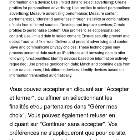
information on a device; Use limited data to select advertising; Create
profiles for personalised advertising; Use profiles to select personalised
advertising; Measure advertising performance; Measure content
performance; Understand audiences through statistics or combinations
of data from different sources; Develop and improve services; Create
profiles to personalise content; Use profiles to select personalised
content; Use limited data to select content; Ensure security, prevent and
detect fraud, and fix errors; Deliver and present advertising and content;
Save and communicate privacy choices. These technologies may
process personal data such as IP address and browsing data to offer
following functionalities: Identify devices based on information actively
requested; Use precise geolocation data; Match and combine data from
other data sources; Link different devices; Identify devices based on
information transmitted automatically.
LES INTERVIEWS CHANTE FRANCE AVEC
YANNICK NOAH
Vous pouvez accepter en cliquant sur "Accepter
Interview diffusée sur CHANTE FRANCE le Vendredi 28
et fermer", ou affiner en sélectionnant les
Octobre 2022
finalités et/ou partenaires dans "Gérer mes
choix". Vous pouvez également refuser en
cliquant sur "Continuer sans accepter". Vos
préférences ne s'appliqueront que pour ce site.