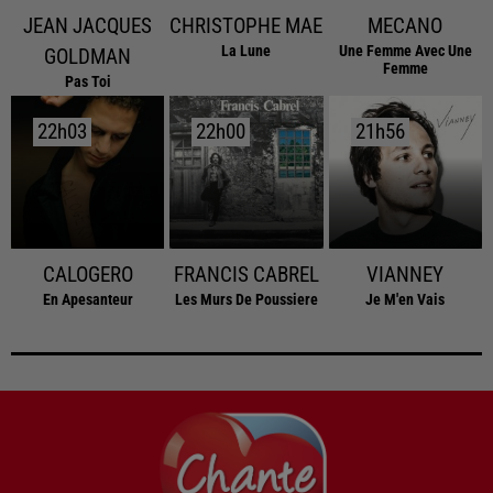
JEAN JACQUES
CHRISTOPHE MAE
MECANO
La Lune
Une Femme Avec Une
GOLDMAN
Femme
Pas Toi
22h03
22h03
22h00
22h00
21h56
21h56
CALOGERO
FRANCIS CABREL
VIANNEY
En Apesanteur
Les Murs De Poussiere
Je M'en Vais