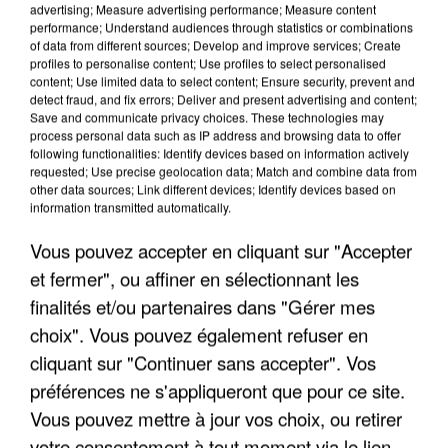
advertising; Measure advertising performance; Measure content
performance; Understand audiences through statistics or combinations
of data from different sources; Develop and improve services; Create
profiles to personalise content; Use profiles to select personalised
content; Use limited data to select content; Ensure security, prevent and
detect fraud, and fix errors; Deliver and present advertising and content;
Save and communicate privacy choices. These technologies may
LES INTERVIEWS CHANTE
Voir plus
process personal data such as IP address and browsing data to offer
FRANCE
following functionalities: Identify devices based on information actively
requested; Use precise geolocation data; Match and combine data from
other data sources; Link different devices; Identify devices based on
information transmitted automatically.
"JE SUIS À DISPOSITION DES
ENFOIRÉS"
Vous pouvez accepter en cliquant sur "Accepter
et fermer", ou affiner en sélectionnant les
finalités et/ou partenaires dans "Gérer mes
choix". Vous pouvez également refuser en
"ON A TOUS LE TRAC"
cliquant sur "Continuer sans accepter". Vos
préférences ne s'appliqueront que pour ce site.
Vous pouvez mettre à jour vos choix, ou retirer
votre consentement à tout moment via le lien