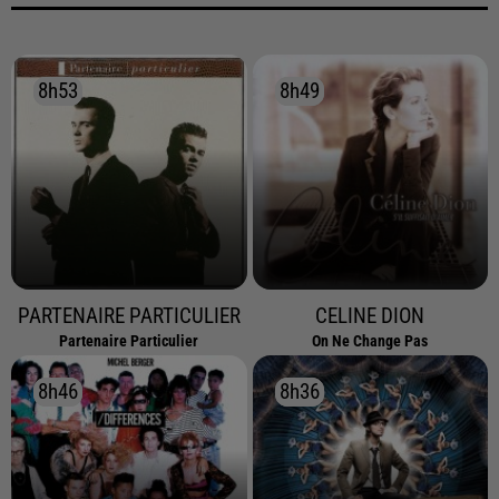
8h53
8h53
8h49
8h49
PARTENAIRE PARTICULIER
CELINE DION
Partenaire Particulier
On Ne Change Pas
8h46
8h46
8h36
8h36