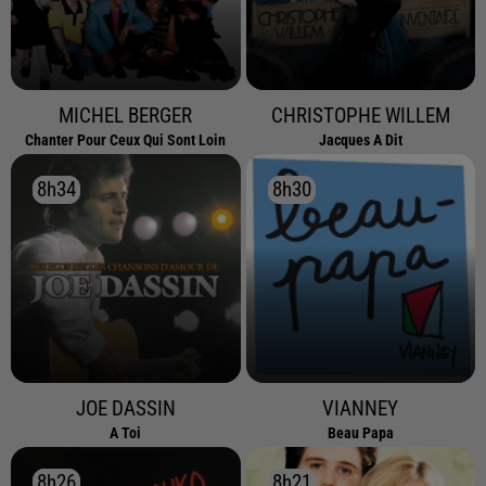
MICHEL BERGER
CHRISTOPHE WILLEM
Chanter Pour Ceux Qui Sont Loin
Jacques A Dit
8h34
8h34
8h30
8h30
JOE DASSIN
VIANNEY
A Toi
Beau Papa
8h26
8h26
8h21
8h21