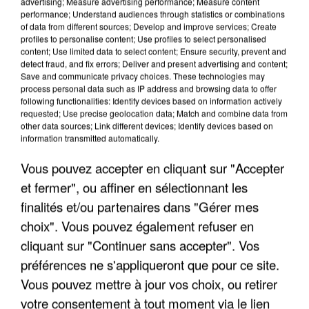
advertising; Measure advertising performance; Measure content
performance; Understand audiences through statistics or combinations
of data from different sources; Develop and improve services; Create
profiles to personalise content; Use profiles to select personalised
content; Use limited data to select content; Ensure security, prevent and
detect fraud, and fix errors; Deliver and present advertising and content;
Save and communicate privacy choices. These technologies may
LES INTERVIEWS CHANTE
Voir plus
process personal data such as IP address and browsing data to offer
FRANCE
following functionalities: Identify devices based on information actively
requested; Use precise geolocation data; Match and combine data from
other data sources; Link different devices; Identify devices based on
"JE SUIS À DISPOSITION DES
information transmitted automatically.
ENFOIRÉS"
Vous pouvez accepter en cliquant sur "Accepter
et fermer", ou affiner en sélectionnant les
finalités et/ou partenaires dans "Gérer mes
choix". Vous pouvez également refuser en
"ON A TOUS LE TRAC"
cliquant sur "Continuer sans accepter". Vos
préférences ne s'appliqueront que pour ce site.
Vous pouvez mettre à jour vos choix, ou retirer
votre consentement à tout moment via le lien