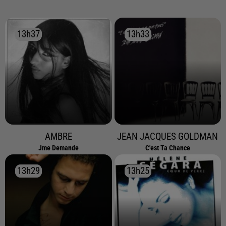
13h37
13h37
13h33
13h33
AMBRE
JEAN JACQUES GOLDMAN
Jme Demande
C'est Ta Chance
13h29
13h29
13h25
13h25