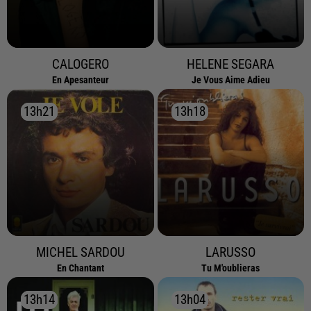
CALOGERO
HELENE SEGARA
En Apesanteur
Je Vous Aime Adieu
13h21
13h21
13h18
13h18
MICHEL SARDOU
LARUSSO
En Chantant
Tu M'oublieras
13h14
13h14
13h04
13h04