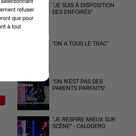
 sélectionnant
"JE SUIS À DISPOSITION
lement refuser
DES ENFOIRÉS"
eront que pour
ns
nt à tout
es
"ON A TOUS LE TRAC"
"ON N'EST PAS DES
PARENTS PARFAITS"
"JE RESPIRE MIEUX SUR
SCÈNE" - CALOGERO