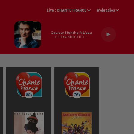
Live :
CHANTE FRANCE
Webradios
Couleur Menthe A L'eau
EDDY MITCHELL