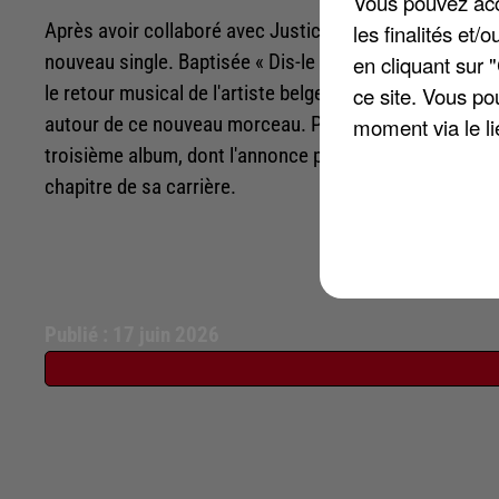
Vous pouvez acce
les finalités et
Après avoir collaboré avec Justice sur le titre « What Yo
en cliquant sur 
nouveau single. Baptisée « Dis-le », la chanson sera d
ce site. Vous po
le retour musical de l'artiste belge. Angèle a entretenu
moment via le li
autour de ce nouveau morceau. Par ailleurs, la sortie d
troisième album, dont l'annonce pourrait intervenir trè
chapitre de sa carrière.
Publié : 17 juin 2026