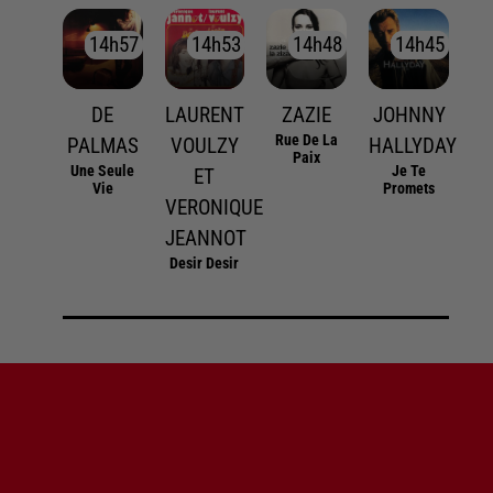
14h57
14h57
14h53
14h53
14h48
14h48
14h45
14h45
DE
LAURENT
ZAZIE
JOHNNY
Rue De La
PALMAS
VOULZY
HALLYDAY
Paix
Une Seule
Je Te
ET
Vie
Promets
VERONIQUE
JEANNOT
Desir Desir