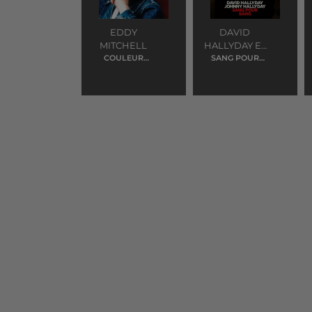
EDDY
DAVID
MITCHELL
HALLYDAY ET
COULEUR
SANG POUR
JOHNNY
MENTHE A L'EAU
SANG
HALLYDAY