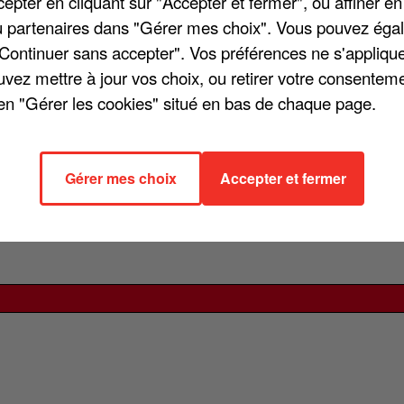
pter en cliquant sur "Accepter et fermer", ou affiner en
/ou partenaires dans "Gérer mes choix". Vous pouvez éga
u Want », Angèle a officialisé ce mardi 16 juin l’arrivée d’un
"Continuer sans accepter". Vos préférences ne s'appliqu
évoilée vendredi 19 juin 2026 et marque une nouvelle étape da
uvez mettre à jour vos choix, ou retirer votre consenteme
 le suspense sur ses réseaux sociaux en multipliant les indic
en "Gérer les cookies" situé en bas de chaque page.
e « Dis-le » alimente désormais les spéculations autour d'un
s bientôt ! À 30 ans, Angèle semble prête à ouvrir un nouveau
Gérer mes choix
Accepter et fermer