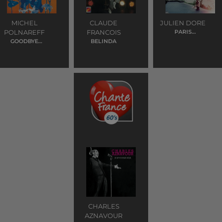
MICHEL
CLAUDE
JULIEN DORE
POLNAREFF
FRANCOIS
PARIS
SEYCHELLES
GOODBYE
BELINDA
MARYLOU
CHARLES
AZNAVOUR