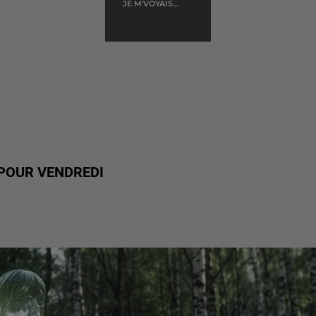
JE M'VOYAIS
DEJA
 POUR VENDREDI