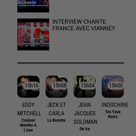
INTERVIEW CHANTE
FRANCE AVEC VIANNEY
15h16
15h16
15h08
15h08
15h04
15h04
15h00
15h00
EDDY
JECK ET
JEAN
INDOCHINE
Tes Yeux
MITCHELL
CARLA
JACQUES
Noirs
Couleur
La Recette
GOLDMAN
Menthe A
On Ira
L'eau