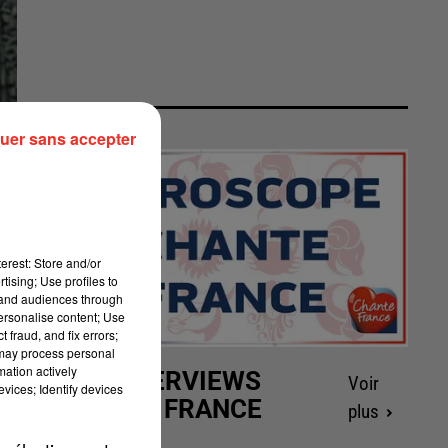
uer sans accepter
erest: Store and/or
tising; Use profiles to
tand audiences through
personalise content; Use
 fraud, and fix errors;
 may process personal
mation actively
LES INTERVIEWS
Voir
vices; Identify devices
CHANTE FRANCE
plus