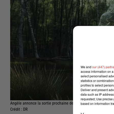
We and
our (447) partn
access information on a 
select personalised ad
statistics or combinatio
profiles to select person
Deliver and present adv
data such as IP address 
requested; Use precise g
Angèle annonce la sortie prochaine de "Dis-le"
based on information tra
Crédit :
DR