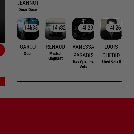
JEANNOT
Desir Desir
14h35
14h35
14h32
14h32
14h29
14h29
14h26
14h26
GAROU
RENAUD
VANESSA
LOUIS
Seul
Mistral
PARADIS
CHEDID
Gagnant
Des Que J'te
Ainsi Soit Il
Vois