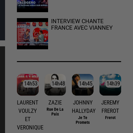
INTERVIEW CHANTE
FRANCE AVEC VIANNEY
14h53
14h53
14h48
14h48
14h45
14h45
14h39
14h39
LAURENT
ZAZIE
JOHNNY
JEREMY
Rue De La
VOULZY
HALLYDAY
FREROT
Paix
Je Te
Frerot
ET
Promets
VERONIQUE