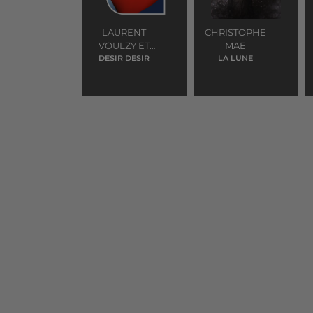
LAURENT
CHRISTOPHE
VOULZY ET
MAE
VERONIQUE
DESIR DESIR
LA LUNE
JEANNOT