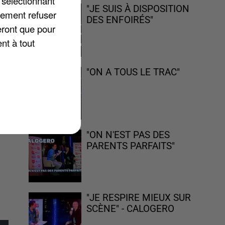
 sélectionnant
"JE SUIS À DISPOSITION
lement refuser
DES ENFOIRÉS"
eront que pour
nt à tout
.
"ON A TOUS LE TRAC"
"ON N'EST PAS DES
PARENTS PARFAITS"
"JE RESPIRE MIEUX SUR
SCÈNE" - CALOGERO