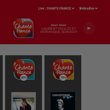
Live :
CHANTE FRANCE
Webradios
Desir Desir
LAURENT VOULZY ET
VERONIQUE JEANNOT