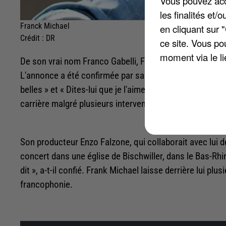
Vous pouvez acce
les finalités et
Franck Michael
en cliquant sur 
Crédit :
DR
ce site. Vous po
moment via le li
De son vrai nom Franco Gabelli, Frank Michael s'est ét
L'annonce a été confirmée par sa fille Sandra Gabell
belles » et « Dites-lui que je l'aime », celui que l'on s
carrière malgré plusieurs interventions médicales impo
Son producteur Enzo Falzone, qui collaborait avec lui de
concert dans une église de Bischwiller, dans le Bas-Rhin.
dit », a-t-il confié. Frank Michael laisse derrière lui plu
francophonie.