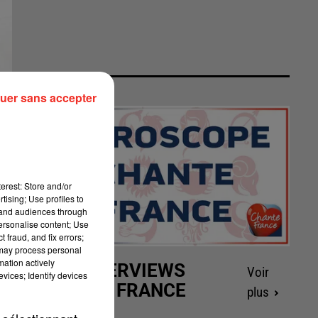
uer sans accepter
erest: Store and/or
tising; Use profiles to
tand audiences through
personalise content; Use
 fraud, and fix errors;
 may process personal
mation actively
LES INTERVIEWS
Voir
vices; Identify devices
CHANTE FRANCE
plus