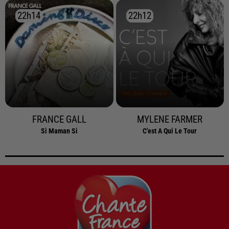
22h14
22h14
22h12
22h12
FRANCE GALL
MYLENE FARMER
Si Maman Si
C'est A Qui Le Tour