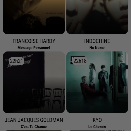
FRANCOISE HARDY
INDOCHINE
Message Personnel
No Name
22h21
22h21
22h18
22h18
JEAN JACQUES GOLDMAN
KYO
C'est Ta Chance
Le Chemin