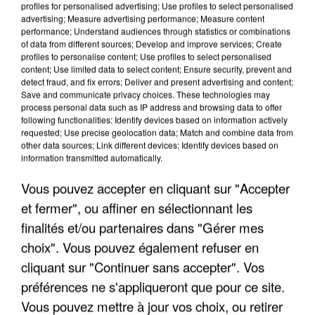
profiles for personalised advertising; Use profiles to select personalised
advertising; Measure advertising performance; Measure content
performance; Understand audiences through statistics or combinations
of data from different sources; Develop and improve services; Create
profiles to personalise content; Use profiles to select personalised
content; Use limited data to select content; Ensure security, prevent and
detect fraud, and fix errors; Deliver and present advertising and content;
Save and communicate privacy choices. These technologies may
process personal data such as IP address and browsing data to offer
LES INTERVIEWS CHANTE
Voir plus
following functionalities: Identify devices based on information actively
FRANCE
requested; Use precise geolocation data; Match and combine data from
other data sources; Link different devices; Identify devices based on
information transmitted automatically.
"JE SUIS À DISPOSITION DES
Vous pouvez accepter en cliquant sur "Accepter
ENFOIRÉS"
et fermer", ou affiner en sélectionnant les
finalités et/ou partenaires dans "Gérer mes
choix". Vous pouvez également refuser en
cliquant sur "Continuer sans accepter". Vos
"ON A TOUS LE TRAC"
préférences ne s'appliqueront que pour ce site.
Vous pouvez mettre à jour vos choix, ou retirer