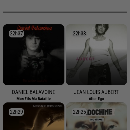
22h37
22h37
22h33
22h33
DANIEL BALAVOINE
JEAN LOUIS AUBERT
Mon Fils Ma Bataille
Alter Ego
22h29
22h29
22h25
22h25