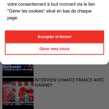
votre consentement à tout moment via le lien
"Gérer les cookies" situé en bas de chaque
"ON N'EST PAS DES PARENTS
page.
PARFAITS"
Accepter et fermer
"JE RESPIRE MIEUX SUR SCÈNE" -
Gérer mes choix
CALOGERO
INTERVIEW CHANTE FRANCE AVEC
VIANNEY