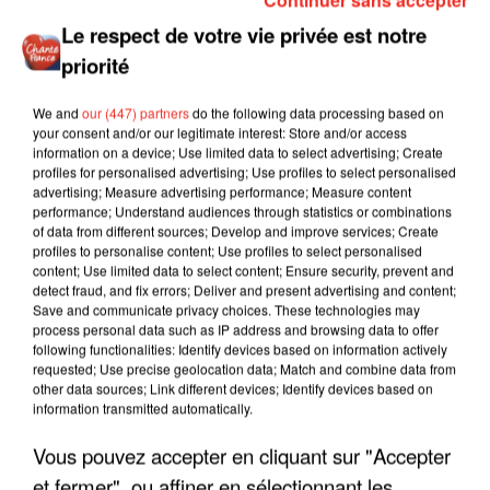
FRANCE)
Le respect de votre vie privée est notre
Les Innocents en acoustique à l'occasion de son
priorité
Interview sur CHANTE FRANCE, diffusée en Avril 2019
We and
our (447) partners
do the following data processing based on
your consent and/or our legitimate interest: Store and/or access
information on a device; Use limited data to select advertising; Create
profiles for personalised advertising; Use profiles to select personalised
advertising; Measure advertising performance; Measure content
performance; Understand audiences through statistics or combinations
of data from different sources; Develop and improve services; Create
profiles to personalise content; Use profiles to select personalised
content; Use limited data to select content; Ensure security, prevent and
detect fraud, and fix errors; Deliver and present advertising and content;
Save and communicate privacy choices. These technologies may
process personal data such as IP address and browsing data to offer
following functionalities: Identify devices based on information actively
requested; Use precise geolocation data; Match and combine data from
other data sources; Link different devices; Identify devices based on
information transmitted automatically.
Vous pouvez accepter en cliquant sur "Accepter
LES INNOCENTS - L'AUTRE FINISTÈRE (SESSION
et fermer", ou affiner en sélectionnant les