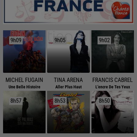
9h09
9h09
9h05
9h05
9h02
9h02
MICHEL FUGAIN
TINA ARENA
FRANCIS CABREL
Une Belle Histoire
Aller Plus Haut
L'encre De Tes Yeux
8h57
8h57
8h53
8h53
8h50
8h50