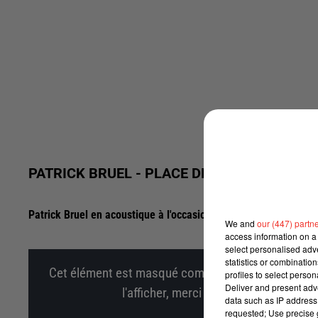
PATRICK BRUEL - PLACE DES GRANDS HOM
Patrick Bruel en acoustique à l'occasion de son Interview s
We and
our (447) partn
access information on a 
select personalised ad
statistics or combinatio
Cet élément est masqué compte-tenu du refus du d
profiles to select person
Deliver and present adv
l'afficher, merci de nous donner votr
data such as IP address 
requested; Use precise g