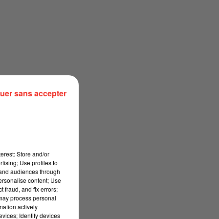
uer sans accepter
erest: Store and/or
tising; Use profiles to
tand audiences through
personalise content; Use
 fraud, and fix errors;
 may process personal
mation actively
vices; Identify devices