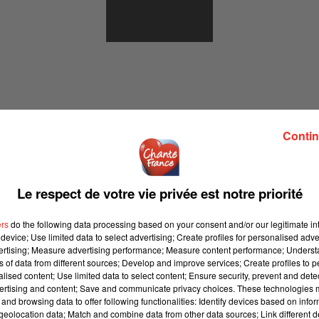
SOLEIL
Contin
MES (SESSION CHANTE FRANCE)
Le respect de votre vie privée est notre priorité
ur CHANTE FRANCE, diffusée en Septembre 2019
ers
do the following data processing based on your consent and/or our legitimate int
device; Use limited data to select advertising; Create profiles for personalised adver
vertising; Measure advertising performance; Measure content performance; Unders
ns of data from different sources; Develop and improve services; Create profiles to 
épôt de cookies que vous avez exprimé. Si vous souhaitez
alised content; Use limited data to select content; Ensure security, prevent and detect
ertising and content; Save and communicate privacy choices. These technologies
e accord en cliquant sur le bouton ci-dessous.
and browsing data to offer following functionalities: Identify devices based on infor
eolocation data; Match and combine data from other data sources; Link different de