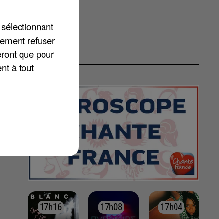
 sélectionnant
lement refuser
eront que pour
nt à tout
17h16
17h16
17h08
17h08
17h04
17h04