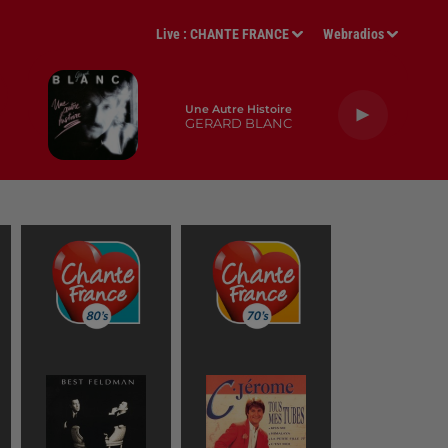
Live :
CHANTE FRANCE
Webradios
Une Autre Histoire
GERARD BLANC