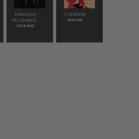
FRANCOIS
C JEROME
FELDMAN ET
KISS ME
JONIECE
JOUE PAS
JAMISON