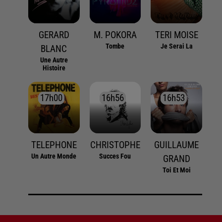
GERARD
M. POKORA
TERI MOISE
Tombe
Je Serai La
BLANC
Une Autre
Histoire
17h00
17h00
16h56
16h56
16h53
16h53
TELEPHONE
CHRISTOPHE
GUILLAUME
Un Autre Monde
Succes Fou
GRAND
Toi Et Moi