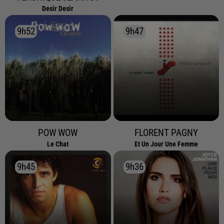
Desir Desir
9h52
9h52
9h47
9h47
POW WOW
FLORENT PAGNY
Le Chat
Et Un Jour Une Femme
9h45
9h45
9h36
9h36