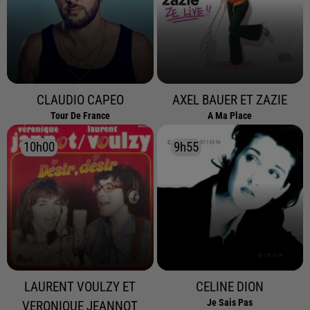
CLAUDIO CAPEO
AXEL BAUER ET ZAZIE
Tour De France
A Ma Place
10h00
10h00
9h55
9h55
LAURENT VOULZY ET
CELINE DION
Je Sais Pas
VERONIQUE JEANNOT