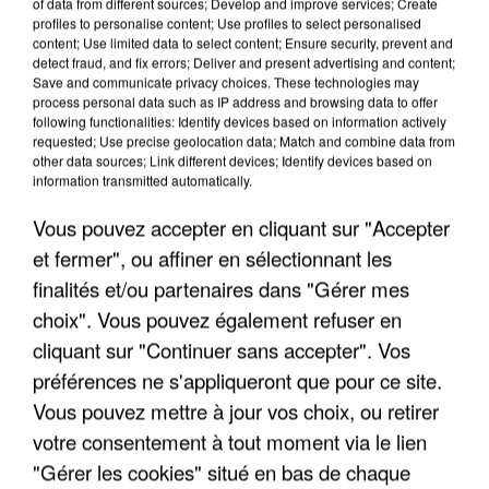
of data from different sources; Develop and improve services; Create
FRANCE
profiles to personalise content; Use profiles to select personalised
content; Use limited data to select content; Ensure security, prevent and
detect fraud, and fix errors; Deliver and present advertising and content;
"JE SUIS À DISPOSITION DES
Save and communicate privacy choices. These technologies may
ENFOIRÉS"
process personal data such as IP address and browsing data to offer
following functionalities: Identify devices based on information actively
requested; Use precise geolocation data; Match and combine data from
other data sources; Link different devices; Identify devices based on
information transmitted automatically.
"ON A TOUS LE TRAC"
Vous pouvez accepter en cliquant sur "Accepter
et fermer", ou affiner en sélectionnant les
finalités et/ou partenaires dans "Gérer mes
choix". Vous pouvez également refuser en
cliquant sur "Continuer sans accepter". Vos
"ON N'EST PAS DES PARENTS
préférences ne s'appliqueront que pour ce site.
PARFAITS"
Vous pouvez mettre à jour vos choix, ou retirer
votre consentement à tout moment via le lien
"Gérer les cookies" situé en bas de chaque