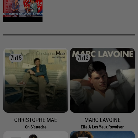
7h15
7h15
7h12
7h12
CHRISTOPHE MAE
MARC LAVOINE
On S'attache
Elle A Les Yeux Revolver