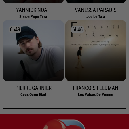
YANNICK NOAH
VANESSA PARADIS
Simon Papa Tara
Joe Le Taxi
6h49
6h49
6h46
6h46
PIERRE GARNIER
FRANCOIS FELDMAN
Ceux Qu'on Etait
Les Valses De Vienne