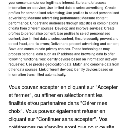
your consent and/or our legitimate interest: Store and/or access
information on a device; Use limited data to select advertising; Create
profiles for personalised advertising; Use profiles to select personalised
advertising; Measure advertising performance; Measure content
performance; Understand audiences through statistics or combinations
of data from different sources; Develop and improve services; Create
profiles to personalise content; Use profiles to select personalised
content; Use limited data to select content; Ensure security, prevent and
detect fraud, and fix errors; Deliver and present advertising and content;
Save and communicate privacy choices. These technologies may
process personal data such as IP address and browsing data to offer
following functionalities: Identify devices based on information actively
requested; Use precise geolocation data; Match and combine data from
LES INTERVIEWS CHANTE
Voir plus
other data sources; Link different devices; Identify devices based on
FRANCE
information transmitted automatically.
Vous pouvez accepter en cliquant sur "Accepter
"JE SUIS À DISPOSITION DES
et fermer", ou affiner en sélectionnant les
ENFOIRÉS"
finalités et/ou partenaires dans "Gérer mes
choix". Vous pouvez également refuser en
cliquant sur "Continuer sans accepter". Vos
préférences ne s'appliqueront que pour ce site.