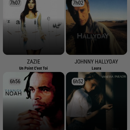
7h07
7h07
7h02
7h02
ZAZIE
JOHNNY HALLYDAY
Un Point C'est Toi
Laura
6h56
6h56
6h52
6h52