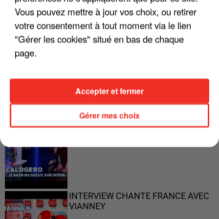
"ON A TOUS LE TRAC"
Vous pouvez mettre à jour vos choix, ou retirer
votre consentement à tout moment via le lien
"Gérer les cookies" situé en bas de chaque
page.
"ON N'EST PAS DES PARENTS
PARFAITS"
Accepter et fermer
Gérer mes choix
"JE RESPIRE MIEUX SUR SCÈNE" -
CALOGERO
INTERVIEW CHANTE FRANCE AVEC
VIANNEY