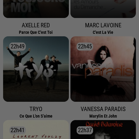
AXELLE RED
MARC LAVOINE
Parce Que C'est Toi
C'est La Vie
22h49
22h49
22h45
22h45
TRYO
VANESSA PARADIS
Ce Que L'on S'aime
Marylin Et John
22h41
22h41
22h37
22h37