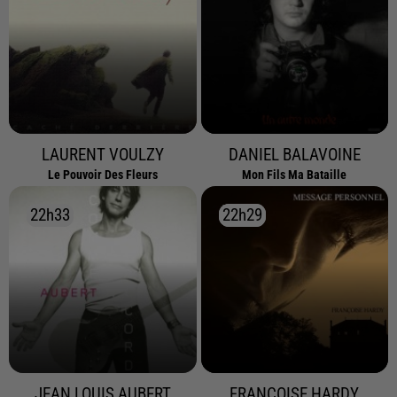
LAURENT VOULZY
DANIEL BALAVOINE
Le Pouvoir Des Fleurs
Mon Fils Ma Bataille
22h33
22h33
22h29
22h29
JEAN LOUIS AUBERT
FRANCOISE HARDY