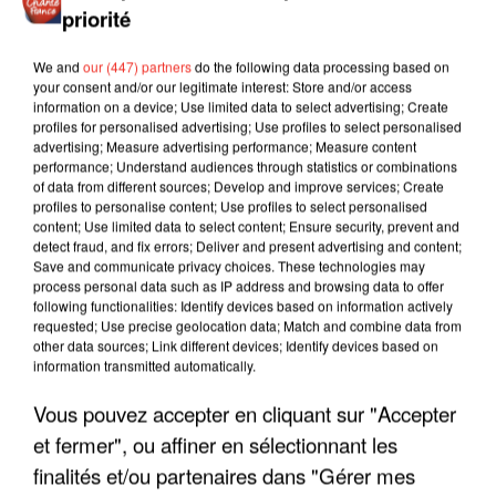
priorité
We and
our (447) partners
do the following data processing based on
your consent and/or our legitimate interest: Store and/or access
information on a device; Use limited data to select advertising; Create
profiles for personalised advertising; Use profiles to select personalised
advertising; Measure advertising performance; Measure content
performance; Understand audiences through statistics or combinations
of data from different sources; Develop and improve services; Create
profiles to personalise content; Use profiles to select personalised
content; Use limited data to select content; Ensure security, prevent and
detect fraud, and fix errors; Deliver and present advertising and content;
Save and communicate privacy choices. These technologies may
process personal data such as IP address and browsing data to offer
following functionalities: Identify devices based on information actively
requested; Use precise geolocation data; Match and combine data from
other data sources; Link different devices; Identify devices based on
information transmitted automatically.
Vous pouvez accepter en cliquant sur "Accepter
LES INTERVIEWS CHANTE
Voir plus
FRANCE
et fermer", ou affiner en sélectionnant les
finalités et/ou partenaires dans "Gérer mes