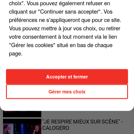
choix". Vous pouvez également refuser en
"JE SUIS À DISPOSITION DES
ENFOIRÉS"
cliquant sur "Continuer sans accepter". Vos
préférences ne s'appliqueront que pour ce site.
Vous pouvez mettre à jour vos choix, ou retirer
votre consentement à tout moment via le lien
"ON A TOUS LE TRAC"
"Gérer les cookies" situé en bas de chaque
page.
Accepter et fermer
"ON N'EST PAS DES PARENTS
PARFAITS"
Gérer mes choix
"JE RESPIRE MIEUX SUR SCÈNE" -
CALOGERO