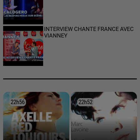
INTERVIEW CHANTE FRANCE AVEC
VIANNEY
22h56
22h56
22h52
22h52