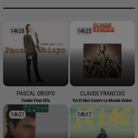
14h28
14h28
14h25
14h25
PASCAL OBISPO
CLAUDE FRANCOIS
Tombe Pour Elle
Toi Et Moi Contre Le Monde Entier
14h21
14h21
14h17
14h17