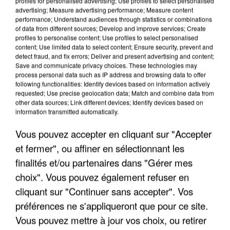
profiles for personalised advertising; Use profiles to select personalised
advertising; Measure advertising performance; Measure content
performance; Understand audiences through statistics or combinations
of data from different sources; Develop and improve services; Create
profiles to personalise content; Use profiles to select personalised
content; Use limited data to select content; Ensure security, prevent and
detect fraud, and fix errors; Deliver and present advertising and content;
Save and communicate privacy choices. These technologies may
LES INTERVIEWS CHANTE
process personal data such as IP address and browsing data to offer
Voir plus
following functionalities: Identify devices based on information actively
FRANCE
requested; Use precise geolocation data; Match and combine data from
other data sources; Link different devices; Identify devices based on
information transmitted automatically.
"JE SUIS À DISPOSITION DES
ENFOIRÉS"
Vous pouvez accepter en cliquant sur "Accepter
et fermer", ou affiner en sélectionnant les
finalités et/ou partenaires dans "Gérer mes
choix". Vous pouvez également refuser en
"ON A TOUS LE TRAC"
cliquant sur "Continuer sans accepter". Vos
préférences ne s'appliqueront que pour ce site.
Vous pouvez mettre à jour vos choix, ou retirer