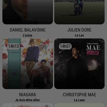
DANIEL BALAVOINE
JULIEN DORE
L'aziza
Le Lac
14h13
14h13
14h07
14h07
NIAGARA
CHRISTOPHE MAE
Je Dois M'en Aller
La Lune