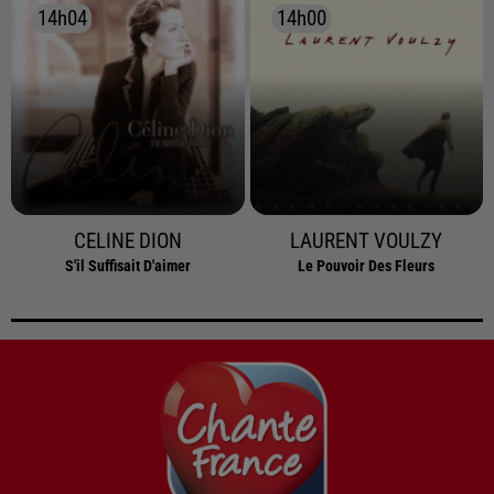
14h04
14h04
14h00
14h00
CELINE DION
LAURENT VOULZY
S'il Suffisait D'aimer
Le Pouvoir Des Fleurs