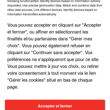
following functionalities: Identify devices based on information actively
requested; Use precise geolocation data; Match and combine data from
other data sources; Link different devices; Identify devices based on
information transmitted automatically.
Vous pouvez accepter en cliquant sur "Accepter
et fermer", ou affiner en sélectionnant les
finalités et/ou partenaires dans "Gérer mes
choix". Vous pouvez également refuser en
cliquant sur "Continuer sans accepter". Vos
préférences ne s'appliqueront que pour ce site.
LES INTERVIEWS CHANTE
Voir plus
Vous pouvez mettre à jour vos choix, ou retirer
FRANCE
votre consentement à tout moment via le lien
"Gérer les cookies" situé en bas de chaque
"JE SUIS À DISPOSITION DES
page.
ENFOIRÉS"
Accepter et fermer