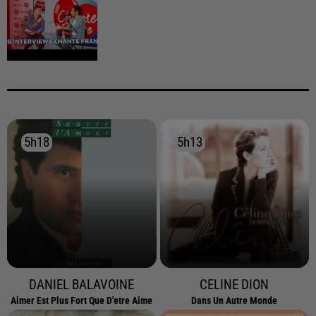
5h18
5h18
5h13
5h13
DANIEL BALAVOINE
CELINE DION
Aimer Est Plus Fort Que D'etre Aime
Dans Un Autre Monde