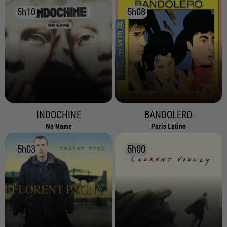
5h10
5h10
5h08
5h08
INDOCHINE
BANDOLERO
No Name
Paris Latino
5h03
5h03
5h00
5h00