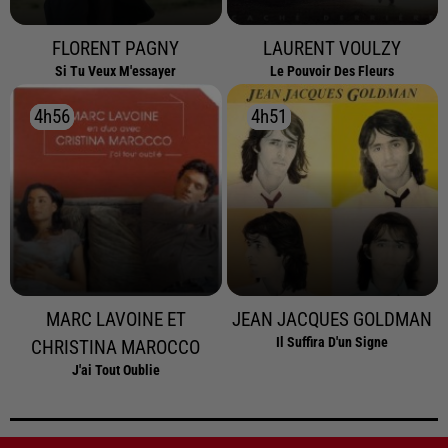
FLORENT PAGNY
LAURENT VOULZY
Si Tu Veux M'essayer
Le Pouvoir Des Fleurs
4h56
4h56
4h51
4h51
MARC LAVOINE ET
JEAN JACQUES GOLDMAN
Il Suffira D'un Signe
CHRISTINA MAROCCO
J'ai Tout Oublie