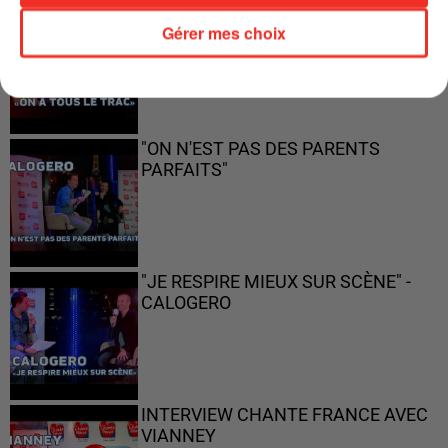
"ON A TOUS LE TRAC"
Gérer mes choix
"ON N'EST PAS DES PARENTS
PARFAITS"
"JE RESPIRE MIEUX SUR SCÈNE" -
CALOGERO
INTERVIEW CHANTE FRANCE AVEC
VIANNEY