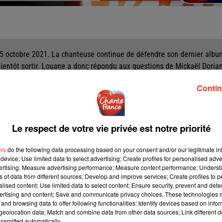
 15 octobre 2021. La chanteuse continue de défendre son dernier albu
ientôt sortir. Louane a donc répondu aux questions de Mickaël Dorian
à l'émission « Danse avec les Stars » !
Contin
À « DANSE AVEC LES STARS »
Le respect de votre vie privée est notre priorité
ers
do the following data processing based on your consent and/or our legitimate int
device; Use limited data to select advertising; Create profiles for personalised adver
vertising; Measure advertising performance; Measure content performance; Unders
ns of data from different sources; Develop and improve services; Create profiles to 
alised content; Use limited data to select content; Ensure security, prevent and detect
ertising and content; Save and communicate privacy choices. These technologies
and browsing data to offer following functionalities: Identify devices based on infor
eolocation data; Match and combine data from other data sources; Link different de
nsmitted automatically.