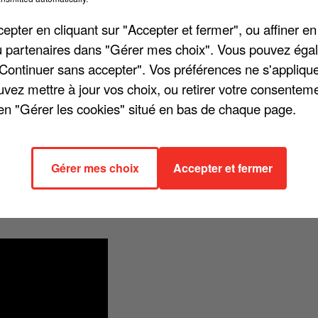
pter en cliquant sur "Accepter et fermer", ou affiner en
/ou partenaires dans "Gérer mes choix". Vous pouvez éga
"Continuer sans accepter". Vos préférences ne s'appliqu
uvez mettre à jour vos choix, ou retirer votre consenteme
en "Gérer les cookies" situé en bas de chaque page.
e fille prend une grande place dans son coeur et dans sa vie. Mais
épond pour Chante France !
Gérer mes choix
Accepter et fermer
LLE POUR L'ENDORMIR !