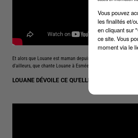
Vous pouvez acce
les finalités et
en cliquant sur 
ce site. Vous po
moment via le li
Et alors que Louane est maman depuis déjà mars 2020, sa petit
d'ailleurs, que chante Louane à Esmée pour l'endormir ? Elle r
LOUANE DÉVOILE CE QU'ELLE CHANTE À SA FI