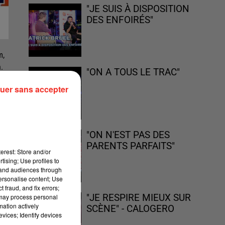
"JE SUIS À DISPOSITION
DES ENFOIRÉS"
m,
.
"ON A TOUS LE TRAC"
uer sans accepter
"ON N'EST PAS DES
PARENTS PARFAITS"
erest: Store and/or
tising; Use profiles to
tand audiences through
personalise content; Use
 fraud, and fix errors;
 may process personal
"JE RESPIRE MIEUX SUR
mation actively
SCÈNE" - CALOGERO
vices; Identify devices