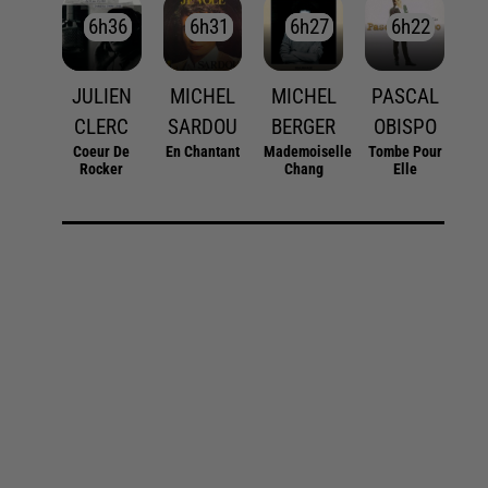
6h36
6h36
6h31
6h31
6h27
6h27
6h22
6h22
JULIEN
MICHEL
MICHEL
PASCAL
CLERC
SARDOU
BERGER
OBISPO
Coeur De
En Chantant
Mademoiselle
Tombe Pour
Rocker
Chang
Elle