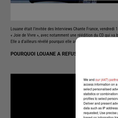
Louane était l'invitée des Interviews Chante France, vendredi
« Joie de Vivre », avec notamment une réédition du CD qui va b
Elle a d'ailleurs révélé pourquoi elle avait refusé de participer 
POURQUOI LOUANE A REFUSÉ DE PARTICIPER 
We and
our (447) partn
access information on a 
select personalised ad
statistics or combinatio
profiles to select person
Deliver and present adv
data such as IP address 
requested; Use precise g
based on information tra