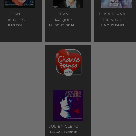
JEAN
JEAN
ELISA TOVATI
JACQUES
JACQUES
ET TOM DICE
GOLDMAN
PAS TOI
AU BOUT DE MES
GOLDMAN
IL NOUS FAUT
REVES
JULIEN CLERC
LA CALIFORNIE