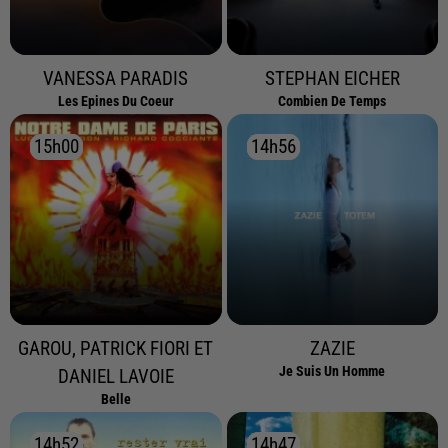
VANESSA PARADIS
STEPHAN EICHER
Les Epines Du Coeur
Combien De Temps
15h00
15h00
14h56
14h56
GAROU, PATRICK FIORI ET
ZAZIE
Je Suis Un Homme
DANIEL LAVOIE
Belle
14h52
14h52
14h47
14h47