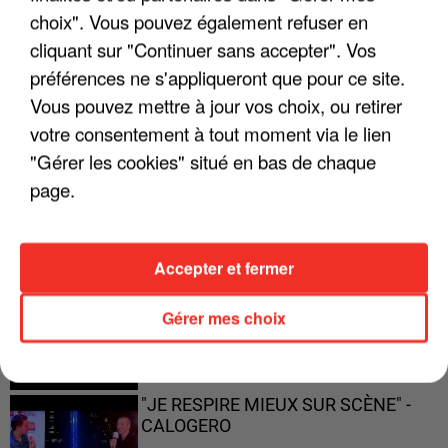
"JE SUIS À DISPOSITION DES
choix". Vous pouvez également refuser en
ENFOIRÉS"
cliquant sur "Continuer sans accepter". Vos
préférences ne s'appliqueront que pour ce site.
Vous pouvez mettre à jour vos choix, ou retirer
votre consentement à tout moment via le lien
"ON A TOUS LE TRAC"
"Gérer les cookies" situé en bas de chaque
page.
Accepter et fermer
"ON N'EST PAS DES PARENTS
PARFAITS"
Gérer mes choix
"JE RESPIRE MIEUX SUR SCÈNE" -
CALOGERO