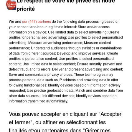
Le respect de votre vie privée est notre
priorité
We and
our (447) partners
do the following data processing based on
your consent and/or our legitimate interest: Store and/or access
information on a device; Use limited data to select advertising; Create
profiles for personalised advertising; Use profiles to select personalised
advertising; Measure advertising performance; Measure content
performance; Understand audiences through statistics or combinations
of data from different sources; Develop and improve services; Create
profiles to personalise content; Use profiles to select personalised
content; Use limited data to select content; Ensure security, prevent and
detect fraud, and fix errors; Deliver and present advertising and content;
Save and communicate privacy choices. These technologies may
process personal data such as IP address and browsing data to offer
following functionalities: Identify devices based on information actively
requested; Use precise geolocation data; Match and combine data from
other data sources; Link different devices; Identify devices based on
information transmitted automatically.
LES INTERVIEWS CHANTE
Voir plus
Vous pouvez accepter en cliquant sur "Accepter
FRANCE
et fermer", ou affiner en sélectionnant les
finalités et/ou partenaires dans "Gérer mes