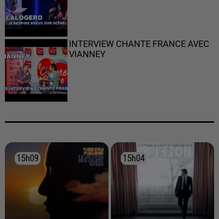
INTERVIEW CHANTE FRANCE AVEC
VIANNEY
15h09
15h09
15h04
15h04