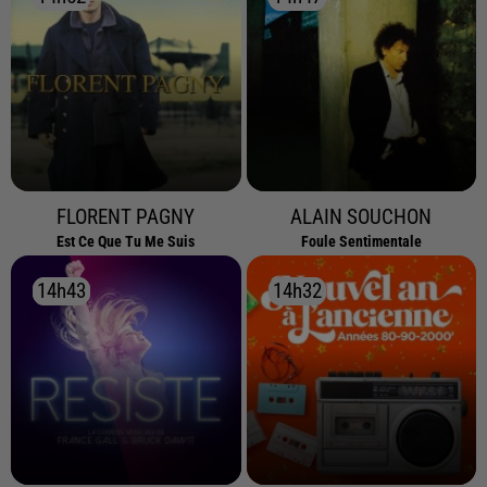
FLORENT PAGNY
ALAIN SOUCHON
Est Ce Que Tu Me Suis
Foule Sentimentale
14h43
14h43
14h32
14h32