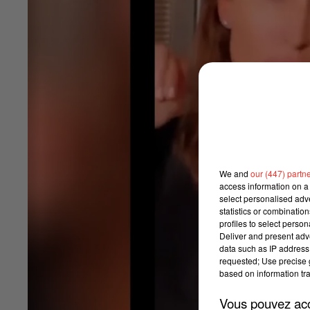
We and
our (447) partn
access information on a 
select personalised ad
statistics or combinatio
profiles to select person
Deliver and present adv
data such as IP address 
requested; Use precise g
based on information tra
Vous pouvez acce