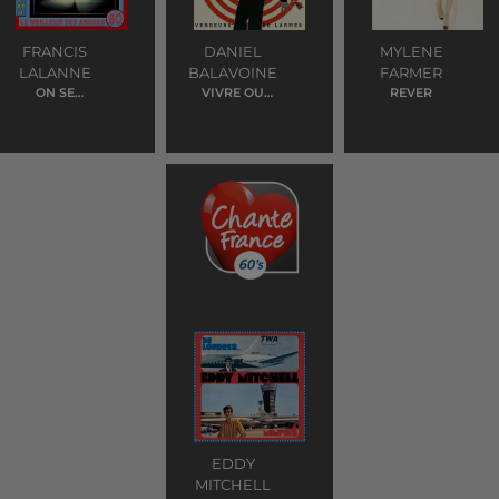
FRANCIS
DANIEL
MYLENE
LALANNE
BALAVOINE
FARMER
ON SE
VIVRE OU
REVER
RETROUVERA (LE
SURVIRE
PASSAGE)
EDDY
MITCHELL