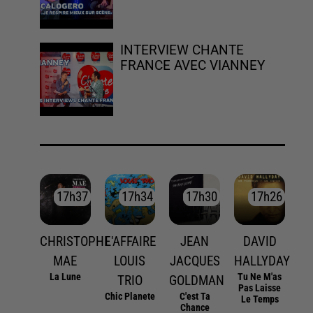
INTERVIEW CHANTE
FRANCE AVEC VIANNEY
17h37
17h37
17h34
17h34
17h30
17h30
17h26
17h26
CHRISTOPHE
L'AFFAIRE
JEAN
DAVID
MAE
LOUIS
JACQUES
HALLYDAY
La Lune
Tu Ne M'as
TRIO
GOLDMAN
Pas Laisse
Chic Planete
C'est Ta
Le Temps
Chance