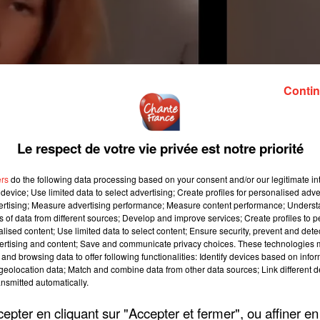
Contin
Le respect de votre vie privée est notre priorité
ers
do the following data processing based on your consent and/or our legitimate int
device; Use limited data to select advertising; Create profiles for personalised adver
vertising; Measure advertising performance; Measure content performance; Unders
ns of data from different sources; Develop and improve services; Create profiles to 
alised content; Use limited data to select content; Ensure security, prevent and detect
ertising and content; Save and communicate privacy choices. These technologies
and browsing data to offer following functionalities: Identify devices based on infor
eolocation data; Match and combine data from other data sources; Link different de
nsmitted automatically.
pter en cliquant sur "Accepter et fermer", ou affiner en