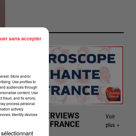
uer sans accepter
erest: Store and/or
tising; Use profiles to
tand audiences through
personalise content; Use
 fraud, and fix errors;
 may process personal
mation actively
LES INTERVIEWS
vices; Identify devices
Voir
CHANTE FRANCE
plus
 sélectionnant