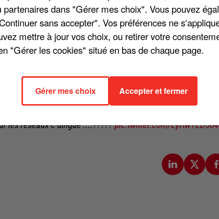
/ou partenaires dans "Gérer mes choix". Vous pouvez éga
"Continuer sans accepter". Vos préférences ne s'appliqu
uvez mettre à jour vos choix, ou retirer votre consenteme
en "Gérer les cookies" situé en bas de chaque page.
ans deux émissions de France 2 le week-end dernier. Finalement, sa
plus folles se sont mises à circuler sur la toile, avant que Vitaa ne
voué avoir contracté le Coronavirus. Mais apparemment, elle va mieux
ne, elle ira prochainement sur les plateaux de « On est en direct » e
Gérer mes choix
Accepter et fermer
ur les réseaux c dingue ....?????
pic.twitter.com/EyHwTED5o4