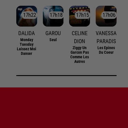
17h22
17h22
17h18
17h18
17h15
17h15
17h06
17h06
DALIDA
GAROU
CELINE
VANESSA
Monday
Seul
DION
PARADIS
Tuesday
Ziggy Un
Les Epines
Laissez Moi
Garcon Pas
Du Coeur
Danser
Comme Les
Autres