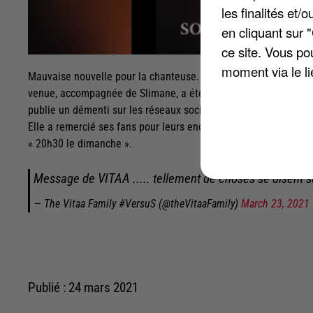
les finalités et
en cliquant sur 
ce site. Vous po
moment via le li
Mauvaise nouvelle pour la chanteuse. Vitaa devait se rendre d
venue, accompagnée de Slimane, a été annulée. Les rumeurs les 
publie un démenti sur les réseaux sociaux. Elle a finalement a
Elle a remercié ses fans pour leurs encouragements. Avec Slima
« 20h30 le dimanche ».
Message de VITAA ..... tellement de choses se disent s
— The Vitaa Family #VersuS (@theVitaaFamily)
March 23, 2021
Publié : 24 mars 2021