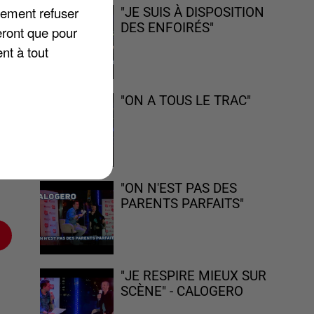
lement refuser
"JE SUIS À DISPOSITION
DES ENFOIRÉS"
eront que pour
nt à tout
"ON A TOUS LE TRAC"
 !
t
"ON N'EST PAS DES
PARENTS PARFAITS"
"JE RESPIRE MIEUX SUR
SCÈNE" - CALOGERO