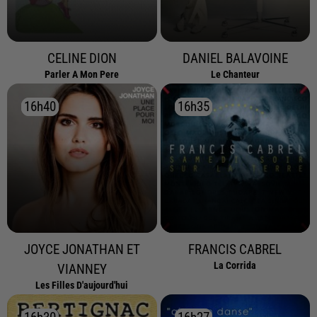
CELINE DION
DANIEL BALAVOINE
Parler A Mon Pere
Le Chanteur
16h40
16h40
16h35
16h35
JOYCE JONATHAN ET
FRANCIS CABREL
La Corrida
VIANNEY
Les Filles D'aujourd'hui