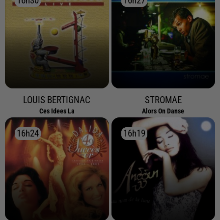
16h30
16h30
16h27
16h27
LOUIS BERTIGNAC
STROMAE
Ces Idees La
Alors On Danse
16h24
16h24
16h19
16h19