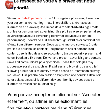
Le respect de votre vie privée est notre
priorité
We and
our (447) partners
do the following data processing based on
your consent and/or our legitimate interest: Store and/or access
information on a device; Use limited data to select advertising; Create
profiles for personalised advertising; Use profiles to select personalised
advertising; Measure advertising performance; Measure content
performance; Understand audiences through statistics or combinations
of data from different sources; Develop and improve services; Create
profiles to personalise content; Use profiles to select personalised
content; Use limited data to select content; Ensure security, prevent and
detect fraud, and fix errors; Deliver and present advertising and content;
Save and communicate privacy choices. These technologies may
process personal data such as IP address and browsing data to offer
following functionalities: Identify devices based on information actively
requested; Use precise geolocation data; Match and combine data from
other data sources; Link different devices; Identify devices based on
information transmitted automatically.
LES INTERVIEWS CHANTE
Voir plus
Vous pouvez accepter en cliquant sur "Accepter
FRANCE
et fermer", ou affiner en sélectionnant les
finalités et/ou partenaires dans "Gérer mes