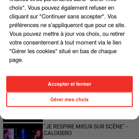
"JE SUIS À DISPOSITION DES
choix". Vous pouvez également refuser en
ENFOIRÉS"
cliquant sur "Continuer sans accepter". Vos
préférences ne s'appliqueront que pour ce site.
Vous pouvez mettre à jour vos choix, ou retirer
votre consentement à tout moment via le lien
"ON A TOUS LE TRAC"
"Gérer les cookies" situé en bas de chaque
page.
Accepter et fermer
"ON N'EST PAS DES PARENTS
PARFAITS"
Gérer mes choix
"JE RESPIRE MIEUX SUR SCÈNE" -
CALOGERO