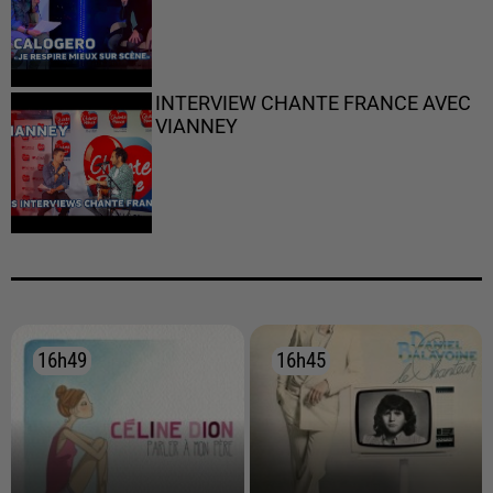
INTERVIEW CHANTE FRANCE AVEC
VIANNEY
16h49
16h49
16h45
16h45