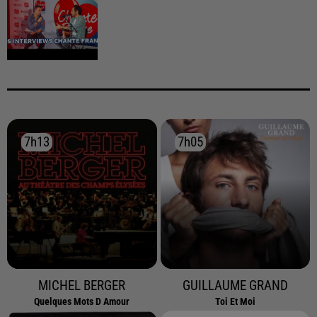
7h13
7h13
7h05
7h05
MICHEL BERGER
GUILLAUME GRAND
Quelques Mots D Amour
Toi Et Moi