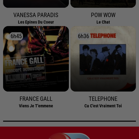
VANESSA PARADIS
POW WOW
Les Epines Du Coeur
Le Chat
6h45
6h45
6h36
6h36
FRANCE GALL
TELEPHONE
Viens Je T'emmene
Ca C'est Vraiment Toi