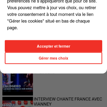
préférences ne s'appliqueront que pour ce site.
"ON A TOUS LE TRAC"
Vous pouvez mettre à jour vos choix, ou retirer
votre consentement à tout moment via le lien
"Gérer les cookies" situé en bas de chaque
page.
"ON N'EST PAS DES PARENTS
PARFAITS"
Accepter et fermer
Gérer mes choix
"JE RESPIRE MIEUX SUR SCÈNE" -
CALOGERO
INTERVIEW CHANTE FRANCE AVEC
VIANNEY