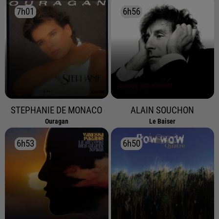
7h01
7h01
6h56
6h56
STEPHANIE DE MONACO
ALAIN SOUCHON
Ouragan
Le Baiser
6h53
6h53
6h50
6h50