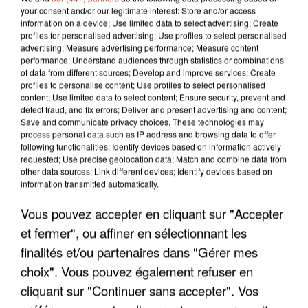
your consent and/or our legitimate interest: Store and/or access
information on a device; Use limited data to select advertising; Create
profiles for personalised advertising; Use profiles to select personalised
advertising; Measure advertising performance; Measure content
performance; Understand audiences through statistics or combinations
of data from different sources; Develop and improve services; Create
profiles to personalise content; Use profiles to select personalised
content; Use limited data to select content; Ensure security, prevent and
detect fraud, and fix errors; Deliver and present advertising and content;
Save and communicate privacy choices. These technologies may
process personal data such as IP address and browsing data to offer
following functionalities: Identify devices based on information actively
requested; Use precise geolocation data; Match and combine data from
LES INTERVIEWS CHANTE
Voir plus
other data sources; Link different devices; Identify devices based on
information transmitted automatically.
FRANCE
Vous pouvez accepter en cliquant sur "Accepter
"JE SUIS À DISPOSITION DES
et fermer", ou affiner en sélectionnant les
ENFOIRÉS"
finalités et/ou partenaires dans "Gérer mes
choix". Vous pouvez également refuser en
cliquant sur "Continuer sans accepter". Vos