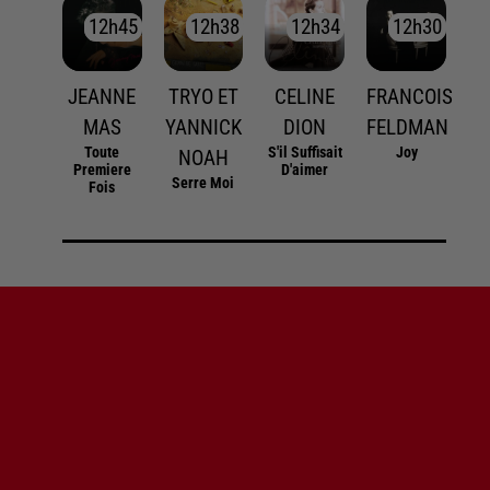
12h45
12h45
12h38
12h38
12h34
12h34
12h30
12h30
JEANNE
TRYO ET
CELINE
FRANCOIS
MAS
YANNICK
DION
FELDMAN
Toute
S'il Suffisait
Joy
NOAH
Premiere
D'aimer
Serre Moi
Fois