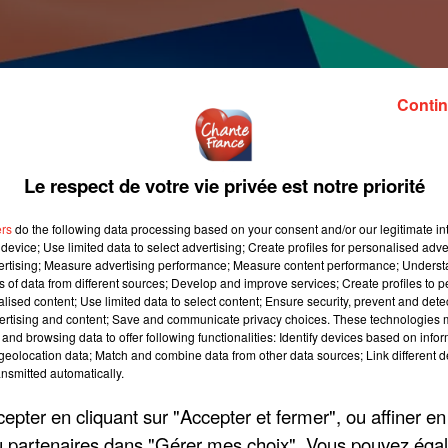
Contin
Le respect de votre vie privée est notre priorité
ers
do the following data processing based on your consent and/or our legitimate int
device; Use limited data to select advertising; Create profiles for personalised adver
vertising; Measure advertising performance; Measure content performance; Unders
ns of data from different sources; Develop and improve services; Create profiles to 
alised content; Use limited data to select content; Ensure security, prevent and detect
ertising and content; Save and communicate privacy choices. These technologies
and browsing data to offer following functionalities: Identify devices based on infor
eolocation data; Match and combine data from other data sources; Link different de
nsmitted automatically.
pter en cliquant sur "Accepter et fermer", ou affiner en
/ou partenaires dans "Gérer mes choix". Vous pouvez éga