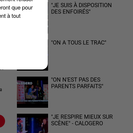
"JE SUIS À DISPOSITION
eront que pour
DES ENFOIRÉS"
nt à tout
ne
"ON A TOUS LE TRAC"
ace
e
"ON N'EST PAS DES
PARENTS PARFAITS"
la
"JE RESPIRE MIEUX SUR
SCÈNE" - CALOGERO