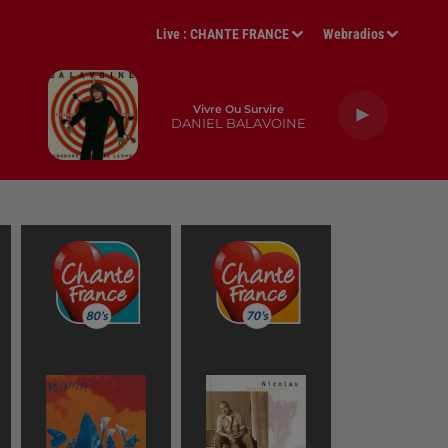
Live :
CHANTE FRANCE
Webradios
Vivre Ou Survire
DANIEL BALAVOINE