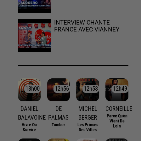
INTERVIEW CHANTE
FRANCE AVEC VIANNEY
13h00
13h00
12h56
12h56
12h53
12h53
12h49
12h49
DANIEL
DE
MICHEL
CORNEILLE
Parce Qu'on
BALAVOINE
PALMAS
BERGER
Vient De
Vivre Ou
Tomber
Les Princes
Loin
Survire
Des Villes