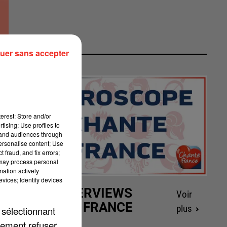
uer sans accepter
erest: Store and/or
tising; Use profiles to
tand audiences through
personalise content; Use
 fraud, and fix errors;
 may process personal
mation actively
vices; Identify devices
LES INTERVIEWS
Voir
CHANTE FRANCE
plus
 sélectionnant
lement refuser