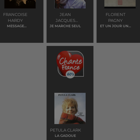
FRANCOISE
JEAN
FLORENT
HARDY
JACQUES
PAGNY
MESSAGE
JE MARCHE SEUL
GOLDMAN
ET UN JOUR UNE
PERSONNEL
FEMME
PETULA CLARK
LA GADOUE