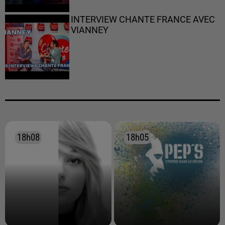
INTERVIEW CHANTE FRANCE AVEC
VIANNEY
18h08
18h08
18h05
18h05