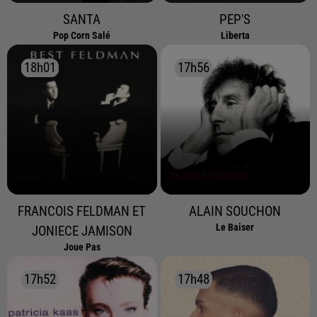
SANTA
PEP'S
Pop Corn Salé
Liberta
18h01
18h01
17h56
17h56
FRANCOIS FELDMAN ET
ALAIN SOUCHON
Le Baiser
JONIECE JAMISON
Joue Pas
17h52
17h52
17h48
17h48