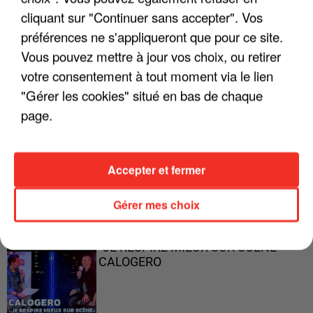
cliquant sur "Continuer sans accepter". Vos
préférences ne s'appliqueront que pour ce site.
Vous pouvez mettre à jour vos choix, ou retirer
"ON A TOUS LE TRAC"
votre consentement à tout moment via le lien
"Gérer les cookies" situé en bas de chaque
page.
"ON N'EST PAS DES PARENTS
Accepter et fermer
PARFAITS"
Gérer mes choix
"JE RESPIRE MIEUX SUR SCÈNE" -
CALOGERO