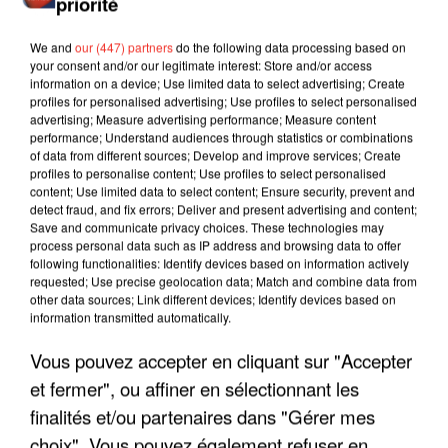
priorité
We and
our (447) partners
do the following data processing based on
your consent and/or our legitimate interest: Store and/or access
information on a device; Use limited data to select advertising; Create
profiles for personalised advertising; Use profiles to select personalised
advertising; Measure advertising performance; Measure content
performance; Understand audiences through statistics or combinations
of data from different sources; Develop and improve services; Create
profiles to personalise content; Use profiles to select personalised
content; Use limited data to select content; Ensure security, prevent and
detect fraud, and fix errors; Deliver and present advertising and content;
Save and communicate privacy choices. These technologies may
process personal data such as IP address and browsing data to offer
following functionalities: Identify devices based on information actively
requested; Use precise geolocation data; Match and combine data from
other data sources; Link different devices; Identify devices based on
LES INTERVIEWS CHANTE
information transmitted automatically.
Voir plus
FRANCE
Vous pouvez accepter en cliquant sur "Accepter
et fermer", ou affiner en sélectionnant les
"JE SUIS À DISPOSITION DES
finalités et/ou partenaires dans "Gérer mes
ENFOIRÉS"
choix". Vous pouvez également refuser en