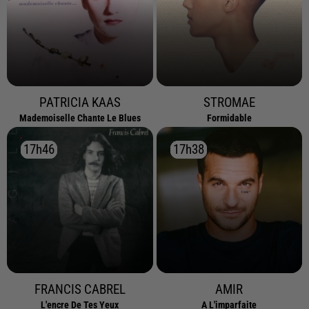
PATRICIA KAAS
STROMAE
Mademoiselle Chante Le Blues
Formidable
17h46
17h46
17h38
17h38
FRANCIS CABREL
AMIR
L'encre De Tes Yeux
A L'imparfaite