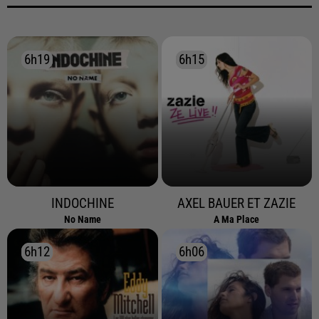
6h19
6h19
6h15
6h15
INDOCHINE
AXEL BAUER ET ZAZIE
No Name
A Ma Place
6h12
6h12
6h06
6h06