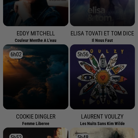
EDDY MITCHELL
ELISA TOVATI ET TOM DICE
Couleur Menthe A L'eau
Il Nous Faut
6h02
6h02
5h56
5h56
COOKIE DINGLER
LAURENT VOULZY
Femme Liberee
Les Nuits Sans Kim Wilde
5h52
5h52
5h48
5h48