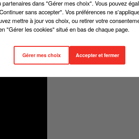
/ou partenaires dans "Gérer mes choix". Vous pouvez éga
"Continuer sans accepter". Vos préférences ne s'appliqu
uvez mettre à jour vos choix, ou retirer votre consenteme
en "Gérer les cookies" situé en bas de chaque page.
cause : « Nos lendemains » n'est autre que le morceau utilisé dans le
r TF1. « Je m'en remets à nos lendemains / On renaît dans nos
/ Je m'en remets à nos lendemains », chante Vianney sur des notes de
Gérer mes choix
Accepter et fermer