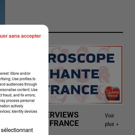
uer sans accepter
erest: Store and/or
tising; Use profiles to
tand audiences through
personalise content; Use
 fraud, and fix errors;
 may process personal
mation actively
vices; Identify devices
LES INTERVIEWS
Voir
CHANTE FRANCE
plus
 sélectionnant