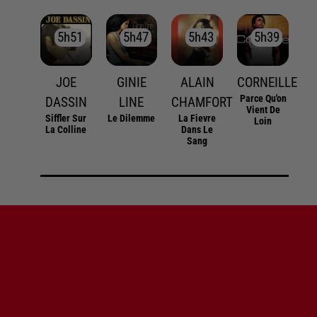
5h51
5h51
5h47
5h47
5h43
5h43
5h39
5h39
JOE
GINIE
ALAIN
CORNEILLE
Parce Qu'on
DASSIN
LINE
CHAMFORT
Vient De
Siffler Sur
Le Dilemme
La Fievre
Loin
La Colline
Dans Le
Sang