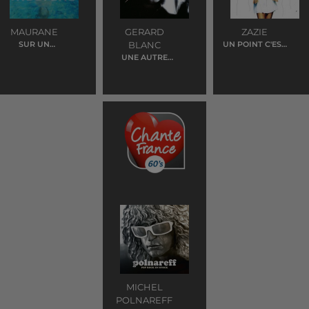
MAURANE
GERARD
ZAZIE
SUR UN
BLANC
UN POINT C'EST
PRELUDE DE
TOI
UNE AUTRE
BACH
HISTOIRE
MICHEL
POLNAREFF