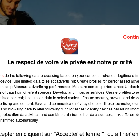
Contin
Le respect de votre vie privée est notre priorité
ers
do the following data processing based on your consent and/or our legitimate int
device; Use limited data to select advertising; Create profiles for personalised adver
vertising; Measure advertising performance; Measure content performance; Unders
ns of data from different sources; Develop and improve services; Create profiles to 
alised content; Use limited data to select content; Ensure security, prevent and detect
ertising and content; Save and communicate privacy choices. These technologies
and browsing data to offer following functionalities: Identify devices based on infor
eolocation data; Match and combine data from other data sources; Link different de
nsmitted automatically.
pter en cliquant sur "Accepter et fermer", ou affiner en