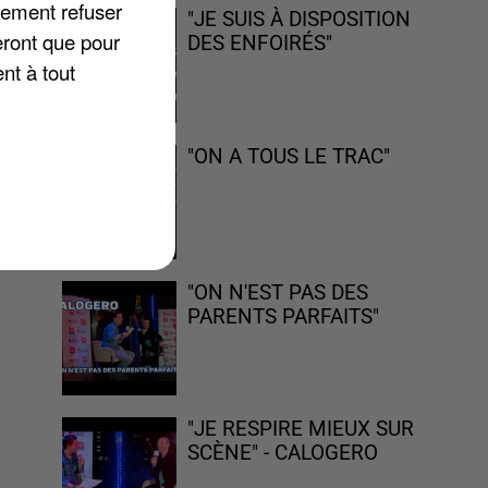
lement refuser
"JE SUIS À DISPOSITION
eront que pour
DES ENFOIRÉS"
nt à tout
"ON A TOUS LE TRAC"
"ON N'EST PAS DES
PARENTS PARFAITS"
"JE RESPIRE MIEUX SUR
SCÈNE" - CALOGERO