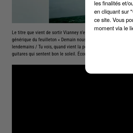
les finalités et
en cliquant sur 
ce site. Vous po
moment via le li
Le titre que vient de sortir Vianney n'est pas inédit... Et pour 
générique du feuilleton « Demain nous appartient », diffusé su
lendemains / Tu vois, quand vient la peine, le temps l'éteint 
guitares qui sentent bon le soleil. Écoutez !