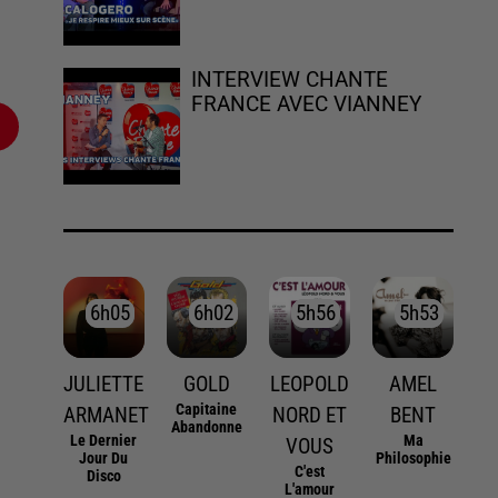
INTERVIEW CHANTE
FRANCE AVEC VIANNEY
6h05
6h05
6h02
6h02
5h56
5h56
5h53
5h53
JULIETTE
GOLD
LEOPOLD
AMEL
Capitaine
ARMANET
NORD ET
BENT
Abandonne
Le Dernier
Ma
VOUS
Jour Du
Philosophie
C'est
Disco
L'amour