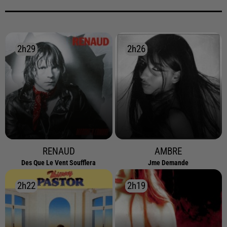
2h29
2h29
2h26
2h26
RENAUD
AMBRE
Des Que Le Vent Soufflera
Jme Demande
2h22
2h22
2h19
2h19