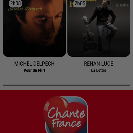
2h08
2h08
2h05
2h05
MICHEL DELPECH
RENAN LUCE
Pour Un Flirt
La Lettre