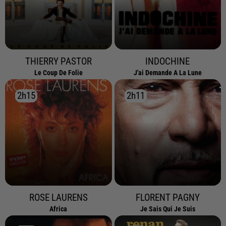
THIERRY PASTOR
INDOCHINE
Le Coup De Folie
J'ai Demande A La Lune
2h15
2h15
2h11
2h11
ROSE LAURENS
FLORENT PAGNY
Africa
Je Sais Qui Je Suis