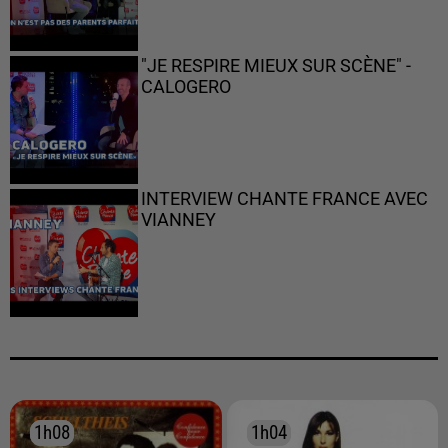
"JE RESPIRE MIEUX SUR SCÈNE" -
CALOGERO
INTERVIEW CHANTE FRANCE AVEC
VIANNEY
1h08
1h08
1h04
1h04