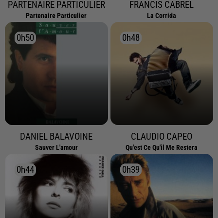
PARTENAIRE PARTICULIER
FRANCIS CABREL
Partenaire Particulier
La Corrida
0h50
0h50
0h48
0h48
DANIEL BALAVOINE
CLAUDIO CAPEO
Sauver L'amour
Qu'est Ce Qu'il Me Restera
0h44
0h44
0h39
0h39