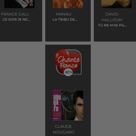
FRANCE GALL
MANAU
DAVID
CE SOIR JE NE
LA TRIBU DE
HALLYDAY
DORS PAS
DANA
TU NE M'AS PAS
LAISSE LE TEMPS
CLAUDE
NOUGARO