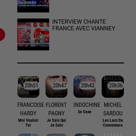
INTERVIEW CHANTE
FRANCE AVEC VIANNEY
20h51
20h51
20h47
20h47
20h43
20h43
20h36
20h36
FRANCOISE
FLORENT
INDOCHINE
MICHEL
3e Sexe
HARDY
PAGNY
SARDOU
Moi Vouloir
Je Sais Qui
Les Lacs Du
Toi
Je Suis
Connemara