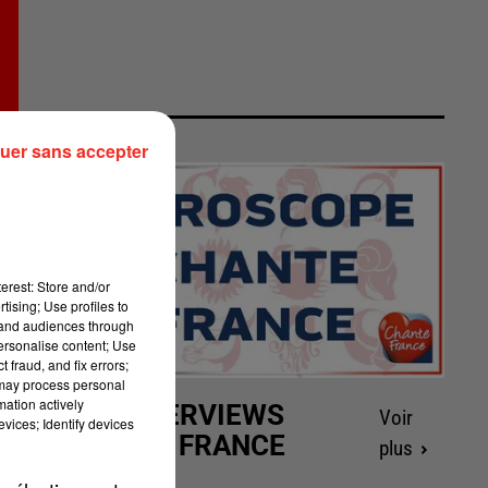
uer sans accepter
erest: Store and/or
tising; Use profiles to
tand audiences through
personalise content; Use
 fraud, and fix errors;
 may process personal
mation actively
LES INTERVIEWS
Voir
vices; Identify devices
CHANTE FRANCE
plus