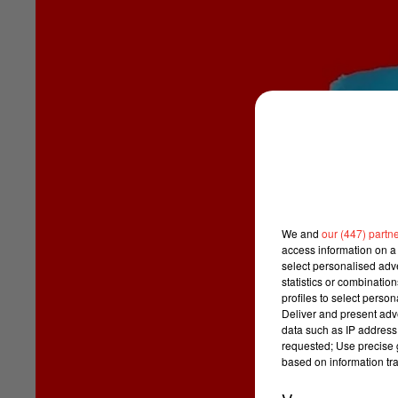
We and
our (447) partn
access information on a 
select personalised ad
statistics or combinatio
profiles to select person
Deliver and present adv
data such as IP address 
requested; Use precise g
based on information tra