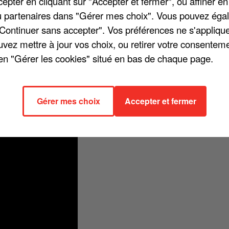
pter en cliquant sur "Accepter et fermer", ou affiner en
/ou partenaires dans "Gérer mes choix". Vous pouvez éga
"Continuer sans accepter". Vos préférences ne s'appliqu
uvez mettre à jour vos choix, ou retirer votre consenteme
nney mise sur un rythme pop, avec des paroles qui vont à contre-cour
en "Gérer les cookies" situé en bas de chaque page.
dément / C'est écrit dans les magazines à l'encre débile / À l'encre
x magazines peoples, contre lesquels il avait d'ailleurs poussé un coup
Gérer mes choix
Accepter et fermer