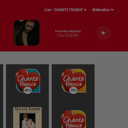
Live :
CHANTE FRANCE
Webradios
Prendre Racine
CALOGERO