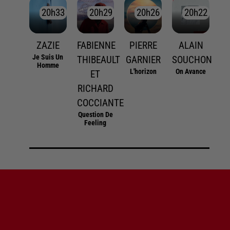
20h33
20h33
20h29
20h29
20h26
20h26
20h22
20h22
ZAZIE
FABIENNE
PIERRE
ALAIN
Je Suis Un
THIBEAULT
GARNIER
SOUCHON
Homme
L'horizon
On Avance
ET
RICHARD
COCCIANTE
Question De
Feeling