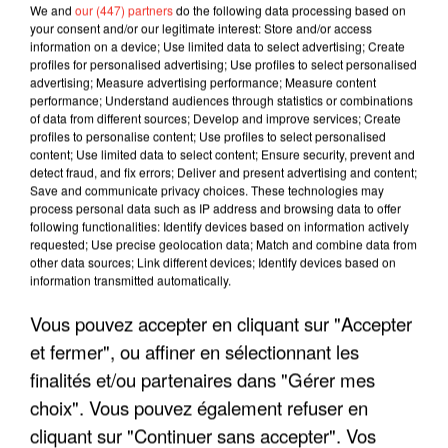
We and
our (447) partners
do the following data processing based on
your consent and/or our legitimate interest: Store and/or access
information on a device; Use limited data to select advertising; Create
profiles for personalised advertising; Use profiles to select personalised
advertising; Measure advertising performance; Measure content
performance; Understand audiences through statistics or combinations
of data from different sources; Develop and improve services; Create
profiles to personalise content; Use profiles to select personalised
content; Use limited data to select content; Ensure security, prevent and
detect fraud, and fix errors; Deliver and present advertising and content;
Save and communicate privacy choices. These technologies may
process personal data such as IP address and browsing data to offer
following functionalities: Identify devices based on information actively
requested; Use precise geolocation data; Match and combine data from
other data sources; Link different devices; Identify devices based on
LES INTERVIEWS CHANTE
Voir plus
information transmitted automatically.
FRANCE
Vous pouvez accepter en cliquant sur "Accepter
et fermer", ou affiner en sélectionnant les
"JE SUIS À DISPOSITION DES
finalités et/ou partenaires dans "Gérer mes
ENFOIRÉS"
choix". Vous pouvez également refuser en
cliquant sur "Continuer sans accepter". Vos