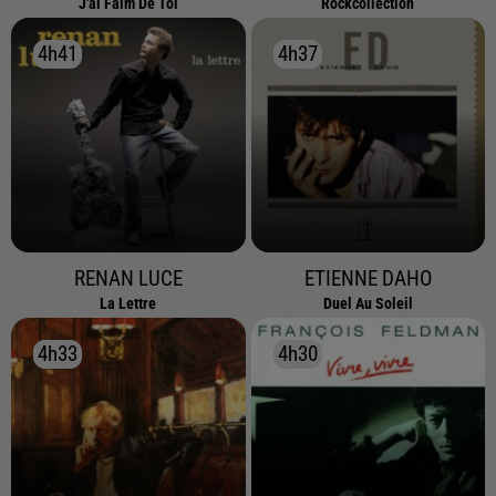
J'ai Faim De Toi
Rockcollection
4h41
4h41
4h37
4h37
RENAN LUCE
ETIENNE DAHO
La Lettre
Duel Au Soleil
4h33
4h33
4h30
4h30