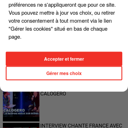
préférences ne s'appliqueront que pour ce site.
Vous pouvez mettre à jour vos choix, ou retirer
"ON A TOUS LE TRAC"
votre consentement à tout moment via le lien
"Gérer les cookies" situé en bas de chaque
page.
"ON N'EST PAS DES PARENTS
PARFAITS"
Accepter et fermer
Gérer mes choix
"JE RESPIRE MIEUX SUR SCÈNE" -
CALOGERO
INTERVIEW CHANTE FRANCE AVEC