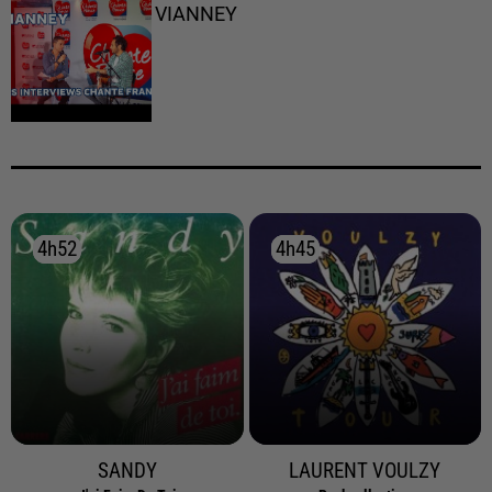
VIANNEY
4h52
4h52
4h45
4h45
SANDY
LAURENT VOULZY