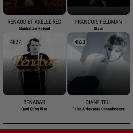
RENAUD ET AXELLE RED
FRANCOIS FELDMAN
Manhattan-Kaboul
Slave
4h27
4h27
4h23
4h23
BENABAR
DIANE TELL
Quoi Qu'on Dise
Faire A Nouveau Connaissance