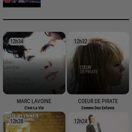
12h34
12h34
12h32
12h32
MARC LAVOINE
COEUR DE PIRATE
C'est La Vie
Comme Des Enfants
12h28
12h28
12h24
12h24