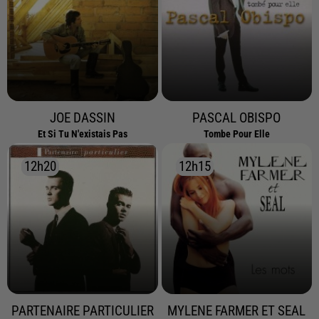
JOE DASSIN
PASCAL OBISPO
Et Si Tu N'existais Pas
Tombe Pour Elle
12h20
12h20
12h15
12h15
PARTENAIRE PARTICULIER
MYLENE FARMER ET SEAL