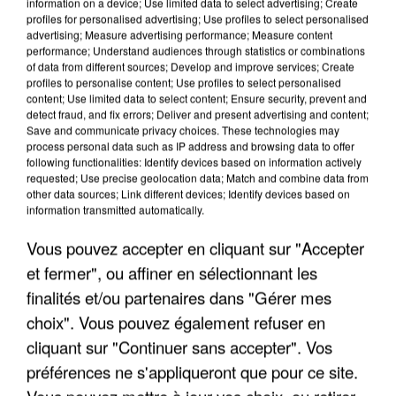
information on a device; Use limited data to select advertising; Create
profiles for personalised advertising; Use profiles to select personalised
advertising; Measure advertising performance; Measure content
performance; Understand audiences through statistics or combinations
of data from different sources; Develop and improve services; Create
profiles to personalise content; Use profiles to select personalised
content; Use limited data to select content; Ensure security, prevent and
detect fraud, and fix errors; Deliver and present advertising and content;
Save and communicate privacy choices. These technologies may
process personal data such as IP address and browsing data to offer
following functionalities: Identify devices based on information actively
LES INTERVIEWS CHANTE
Voir plus
requested; Use precise geolocation data; Match and combine data from
FRANCE
other data sources; Link different devices; Identify devices based on
information transmitted automatically.
"JE SUIS À DISPOSITION DES
Vous pouvez accepter en cliquant sur "Accepter
ENFOIRÉS"
et fermer", ou affiner en sélectionnant les
finalités et/ou partenaires dans "Gérer mes
choix". Vous pouvez également refuser en
cliquant sur "Continuer sans accepter". Vos
"ON A TOUS LE TRAC"
préférences ne s'appliqueront que pour ce site.
Vous pouvez mettre à jour vos choix, ou retirer