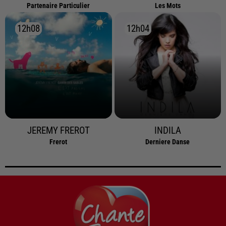
Partenaire Particulier
Les Mots
12h08
12h08
12h04
12h04
JEREMY FREROT
INDILA
Frerot
Derniere Danse