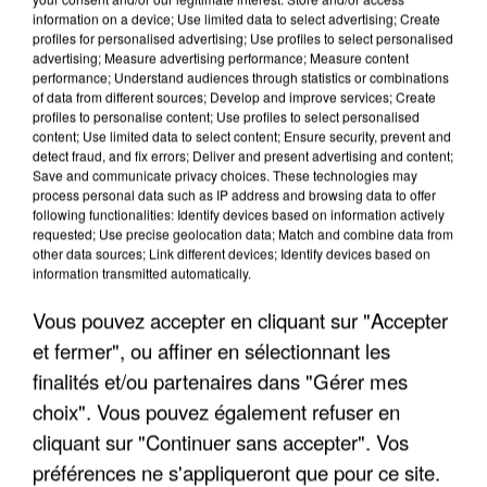
information on a device; Use limited data to select advertising; Create
profiles for personalised advertising; Use profiles to select personalised
advertising; Measure advertising performance; Measure content
performance; Understand audiences through statistics or combinations
of data from different sources; Develop and improve services; Create
profiles to personalise content; Use profiles to select personalised
content; Use limited data to select content; Ensure security, prevent and
detect fraud, and fix errors; Deliver and present advertising and content;
Save and communicate privacy choices. These technologies may
process personal data such as IP address and browsing data to offer
following functionalities: Identify devices based on information actively
LES INTERVIEWS CHANTE
requested; Use precise geolocation data; Match and combine data from
Voir plus
other data sources; Link different devices; Identify devices based on
FRANCE
information transmitted automatically.
Vous pouvez accepter en cliquant sur "Accepter
"JE SUIS À DISPOSITION DES
ENFOIRÉS"
et fermer", ou affiner en sélectionnant les
finalités et/ou partenaires dans "Gérer mes
choix". Vous pouvez également refuser en
cliquant sur "Continuer sans accepter". Vos
préférences ne s'appliqueront que pour ce site.
"ON A TOUS LE TRAC"