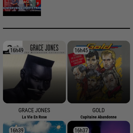
16h49
16h49
16h45
16h45
GRACE JONES
GOLD
La Vie En Rose
Capitaine Abandonne
16h39
16h39
16h37
16h37