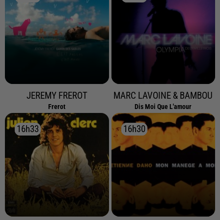
JEREMY FREROT
MARC LAVOINE & BAMBOU
Frerot
Dis Moi Que L'amour
16h33
16h33
16h30
16h30