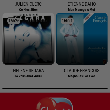
JULIEN CLERC
ETIENNE DAHO
Ce N'est Rien
Mon Manege A Moi
16h26
16h26
16h21
16h21
HELENE SEGARA
CLAUDE FRANCOIS
Je Vous Aime Adieu
Magnolias For Ever