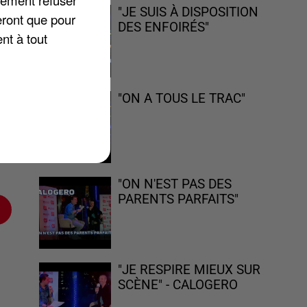
"JE SUIS À DISPOSITION
eront que pour
DES ENFOIRÉS"
nt à tout
ur
it
aut
"ON A TOUS LE TRAC"
it
"ON N'EST PAS DES
PARENTS PARFAITS"
"JE RESPIRE MIEUX SUR
SCÈNE" - CALOGERO