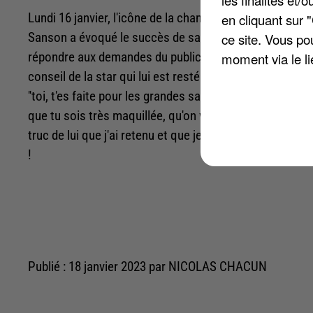
en cliquant sur 
Lundi 16 janvier, l'icône de la chanson française était l
ce site. Vous po
Sanson a évoqué le succès de sa tournée intitulée « Ha
moment via le li
répondre aux demandes du public. Par ailleurs, la chan
conseil de la star qui lui est resté en mémoire : « La seul
''toi, t'es faite pour les grandes salles, alors il faut que
que tu sois très maquillée, qu'on voie tes yeux, qu'on vo
truc de lui que j'ai retenu et que je n'ai jamais oublié. 
!
Publié : 18 janvier 2023 par NICOLAS CHACUN