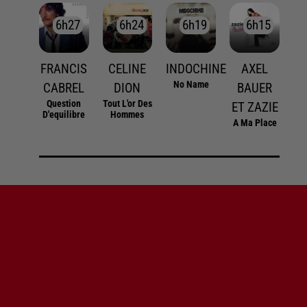
6h27
6h27
6h24
6h24
6h19
6h19
6h15
6h15
FRANCIS
CELINE
INDOCHINE
AXEL
No Name
CABREL
DION
BAUER
Question
Tout L'or Des
ET ZAZIE
D'equilibre
Hommes
A Ma Place