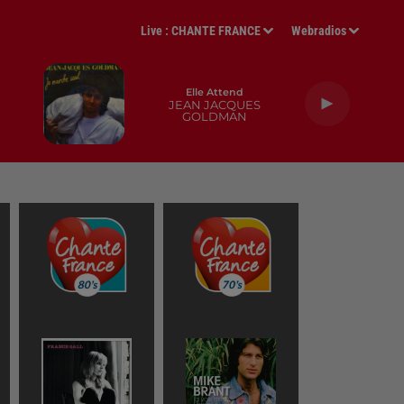
Live :
CHANTE FRANCE
Webradios
Elle Attend
JEAN JACQUES
GOLDMAN