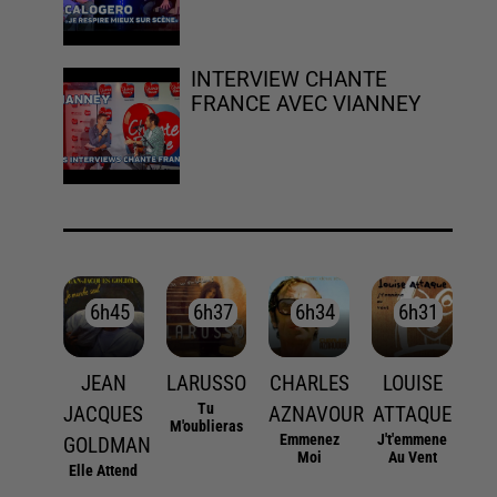
INTERVIEW CHANTE
FRANCE AVEC VIANNEY
6h45
6h45
6h37
6h37
6h34
6h34
6h31
6h31
JEAN
LARUSSO
CHARLES
LOUISE
Tu
JACQUES
AZNAVOUR
ATTAQUE
M'oublieras
Emmenez
J't'emmene
GOLDMAN
Moi
Au Vent
Elle Attend