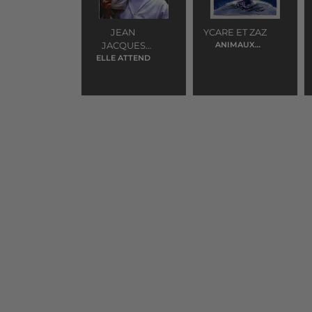
JEAN
YCARE ET ZAZ
JACQUES
ANIMAUX
FRAGILES
ELLE ATTEND
GOLDMAN