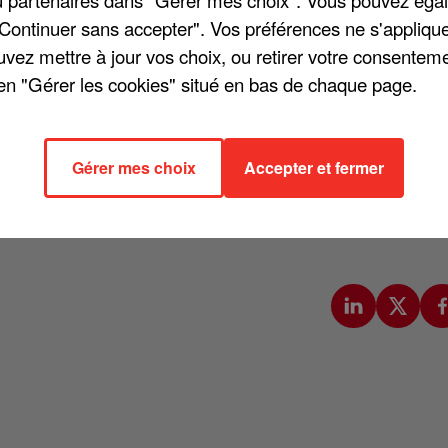
"Continuer sans accepter". Vos préférences ne s'appliqu
'invitée de l'émission « C à vous », sur France 5. Véronique
uvez mettre à jour vos choix, ou retirer votre consenteme
sta Luego » à laquelle des dates viennent d'être ajoutées po
en "Gérer les cookies" situé en bas de chaque page.
teuse a été questionnée sur Claude François. Elle évoque un
e fois où il m'a adressé la parole, lors de sa tournée, il m'a d
 tu penses au type du dernier rang, il faut aller le chercher. Il f
ie ta bouche et il faut exagérer tes gestes''. Ça a été le seul
Gérer mes choix
Accepter et fermer
J'y pense tout le temps quand je me maquille les yeux ». C'est d