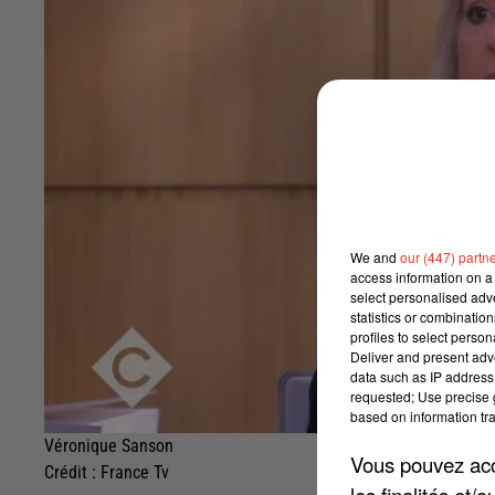
We and
our (447) partn
access information on a 
select personalised ad
statistics or combinatio
profiles to select person
Deliver and present adv
data such as IP address 
requested; Use precise g
based on information tra
Véronique Sanson
Vous pouvez acce
Crédit :
France Tv
les finalités et