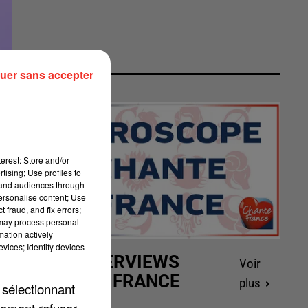
uer sans accepter
erest: Store and/or
tising; Use profiles to
tand audiences through
personalise content; Use
 fraud, and fix errors;
 may process personal
mation actively
vices; Identify devices
LES INTERVIEWS
Voir
CHANTE FRANCE
plus
 sélectionnant
lement refuser