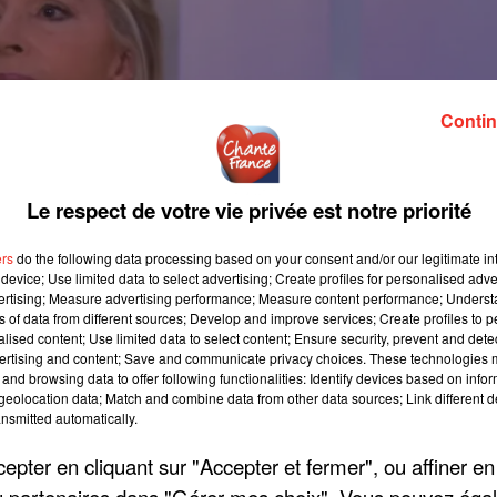
Contin
Le respect de votre vie privée est notre priorité
ers
do the following data processing based on your consent and/or our legitimate int
device; Use limited data to select advertising; Create profiles for personalised adver
vertising; Measure advertising performance; Measure content performance; Unders
ns of data from different sources; Develop and improve services; Create profiles to 
alised content; Use limited data to select content; Ensure security, prevent and detect
ertising and content; Save and communicate privacy choices. These technologies
and browsing data to offer following functionalities: Identify devices based on infor
eolocation data; Match and combine data from other data sources; Link different de
nsmitted automatically.
pter en cliquant sur "Accepter et fermer", ou affiner en
/ou partenaires dans "Gérer mes choix". Vous pouvez éga