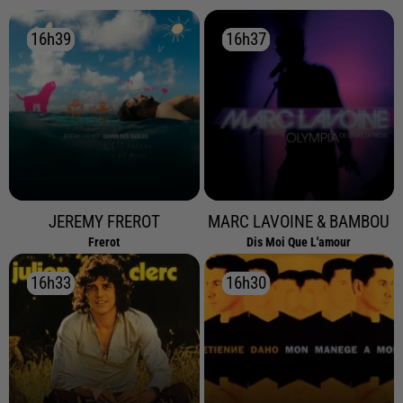
16h39
16h39
16h37
16h37
JEREMY FREROT
MARC LAVOINE & BAMBOU
Frerot
Dis Moi Que L'amour
16h33
16h33
16h30
16h30