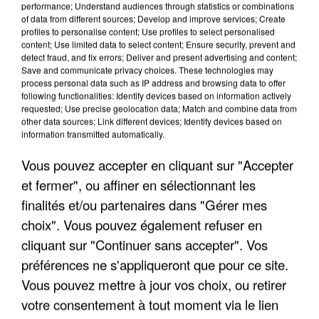
performance; Understand audiences through statistics or combinations
of data from different sources; Develop and improve services; Create
profiles to personalise content; Use profiles to select personalised
content; Use limited data to select content; Ensure security, prevent and
detect fraud, and fix errors; Deliver and present advertising and content;
LES INTERVIEWS CHANTE
Voir plus
Save and communicate privacy choices. These technologies may
FRANCE
process personal data such as IP address and browsing data to offer
following functionalities: Identify devices based on information actively
requested; Use precise geolocation data; Match and combine data from
other data sources; Link different devices; Identify devices based on
"JE SUIS À DISPOSITION DES
information transmitted automatically.
ENFOIRÉS"
Vous pouvez accepter en cliquant sur "Accepter
et fermer", ou affiner en sélectionnant les
finalités et/ou partenaires dans "Gérer mes
"ON A TOUS LE TRAC"
choix". Vous pouvez également refuser en
cliquant sur "Continuer sans accepter". Vos
préférences ne s'appliqueront que pour ce site.
Vous pouvez mettre à jour vos choix, ou retirer
votre consentement à tout moment via le lien
"ON N'EST PAS DES PARENTS