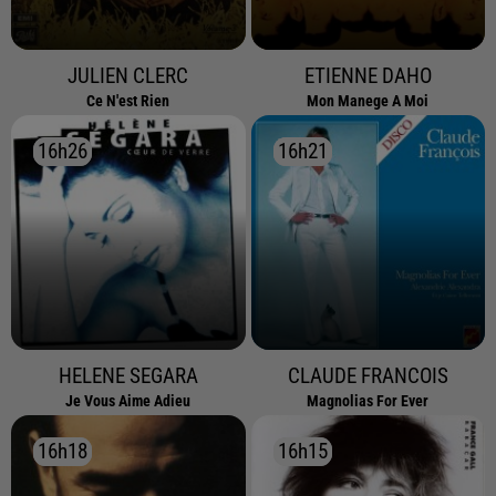
JULIEN CLERC
ETIENNE DAHO
Ce N'est Rien
Mon Manege A Moi
16h26
16h26
16h21
16h21
HELENE SEGARA
CLAUDE FRANCOIS
Je Vous Aime Adieu
Magnolias For Ever
16h18
16h18
16h15
16h15