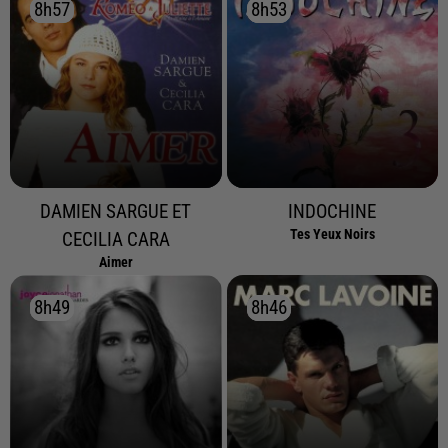
8h57
8h57
8h53
8h53
DAMIEN SARGUE ET
INDOCHINE
Tes Yeux Noirs
CECILIA CARA
Aimer
8h49
8h49
8h46
8h46