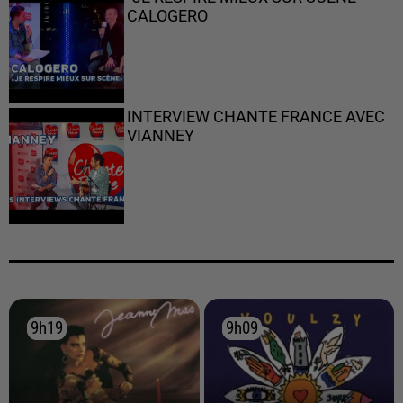
CALOGERO
INTERVIEW CHANTE FRANCE AVEC
VIANNEY
9h19
9h19
9h09
9h09