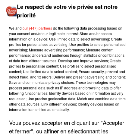
Le respect de votre vie privée est notre
priorité
We and
our (447) partners
do the following data processing based on
your consent and/or our legitimate interest: Store and/or access
information on a device; Use limited data to select advertising; Create
profiles for personalised advertising; Use profiles to select personalised
advertising; Measure advertising performance; Measure content
performance; Understand audiences through statistics or combinations
of data from different sources; Develop and improve services; Create
profiles to personalise content; Use profiles to select personalised
content; Use limited data to select content; Ensure security, prevent and
detect fraud, and fix errors; Deliver and present advertising and content;
Save and communicate privacy choices. These technologies may
process personal data such as IP address and browsing data to offer
following functionalities: Identify devices based on information actively
requested; Use precise geolocation data; Match and combine data from
other data sources; Link different devices; Identify devices based on
information transmitted automatically.
Vous pouvez accepter en cliquant sur "Accepter
LES INTERVIEWS CHANTE
Voir plus
et fermer", ou affiner en sélectionnant les
FRANCE