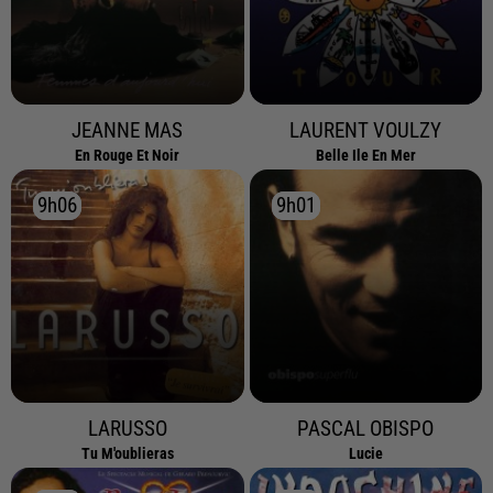
JEANNE MAS
LAURENT VOULZY
En Rouge Et Noir
Belle Ile En Mer
9h06
9h06
9h01
9h01
LARUSSO
PASCAL OBISPO
Tu M'oublieras
Lucie