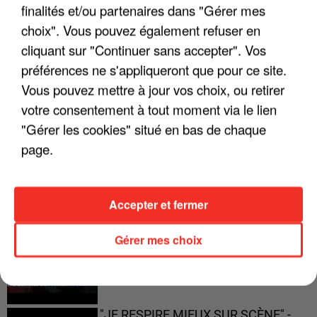
finalités et/ou partenaires dans "Gérer mes
choix". Vous pouvez également refuser en
"JE SUIS À DISPOSITION DES
ENFOIRÉS"
cliquant sur "Continuer sans accepter". Vos
préférences ne s'appliqueront que pour ce site.
Vous pouvez mettre à jour vos choix, ou retirer
votre consentement à tout moment via le lien
"ON A TOUS LE TRAC"
"Gérer les cookies" situé en bas de chaque
page.
Accepter et fermer
"ON N'EST PAS DES PARENTS
PARFAITS"
Gérer mes choix
"JE RESPIRE MIEUX SUR SCÈNE" -