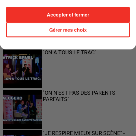
"JE SUIS À DISPOSITION DES
Accepter et fermer
ENFOIRÉS"
Gérer mes choix
"ON A TOUS LE TRAC"
"ON N'EST PAS DES PARENTS
PARFAITS"
"JE RESPIRE MIEUX SUR SCÈNE" -