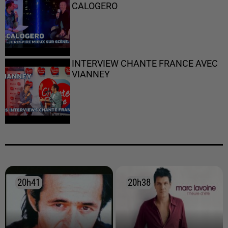
CALOGERO
INTERVIEW CHANTE FRANCE AVEC
VIANNEY
20h41
20h41
20h38
20h38