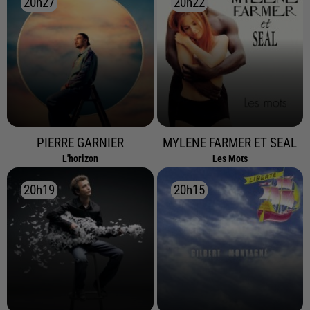
20h27
20h27
20h22
20h22
PIERRE GARNIER
MYLENE FARMER ET SEAL
L'horizon
Les Mots
20h19
20h19
20h15
20h15