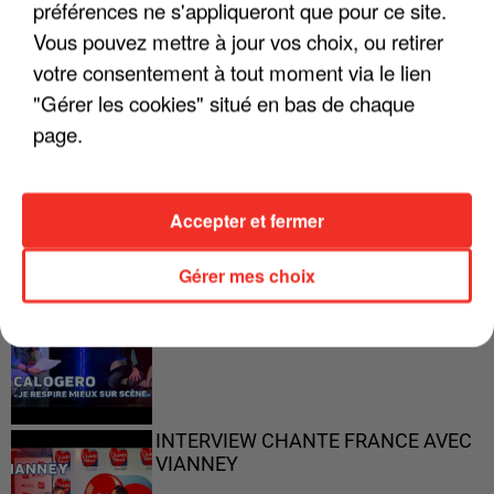
"ON A TOUS LE TRAC"
préférences ne s'appliqueront que pour ce site.
Vous pouvez mettre à jour vos choix, ou retirer
votre consentement à tout moment via le lien
"Gérer les cookies" situé en bas de chaque
page.
"ON N'EST PAS DES PARENTS
PARFAITS"
Accepter et fermer
Gérer mes choix
"JE RESPIRE MIEUX SUR SCÈNE" -
CALOGERO
INTERVIEW CHANTE FRANCE AVEC
VIANNEY