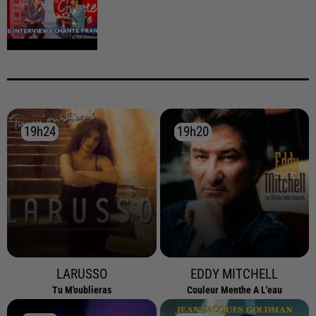
19h24
19h24
19h20
19h20
LARUSSO
EDDY MITCHELL
Tu M'oublieras
Couleur Menthe A L'eau