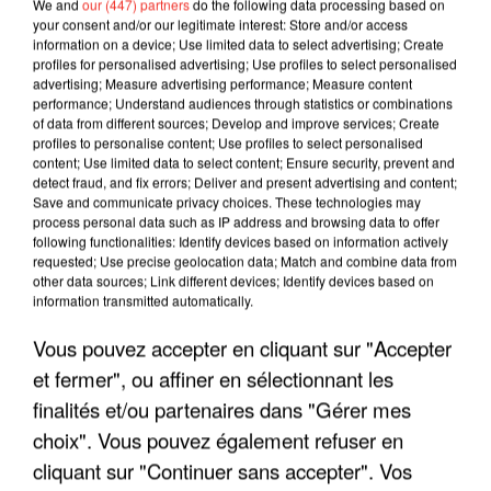
We and
our (447) partners
do the following data processing based on
your consent and/or our legitimate interest: Store and/or access
information on a device; Use limited data to select advertising; Create
profiles for personalised advertising; Use profiles to select personalised
advertising; Measure advertising performance; Measure content
performance; Understand audiences through statistics or combinations
of data from different sources; Develop and improve services; Create
profiles to personalise content; Use profiles to select personalised
content; Use limited data to select content; Ensure security, prevent and
detect fraud, and fix errors; Deliver and present advertising and content;
Save and communicate privacy choices. These technologies may
process personal data such as IP address and browsing data to offer
following functionalities: Identify devices based on information actively
LES INTERVIEWS CHANTE
Voir plus
requested; Use precise geolocation data; Match and combine data from
FRANCE
other data sources; Link different devices; Identify devices based on
information transmitted automatically.
Vous pouvez accepter en cliquant sur "Accepter
"JE SUIS À DISPOSITION DES
ENFOIRÉS"
et fermer", ou affiner en sélectionnant les
finalités et/ou partenaires dans "Gérer mes
choix". Vous pouvez également refuser en
cliquant sur "Continuer sans accepter". Vos