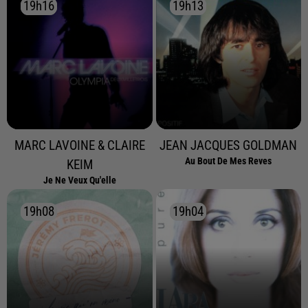
19h16
19h16
19h13
19h13
MARC LAVOINE & CLAIRE
JEAN JACQUES GOLDMAN
Au Bout De Mes Reves
KEIM
Je Ne Veux Qu'elle
19h08
19h08
19h04
19h04