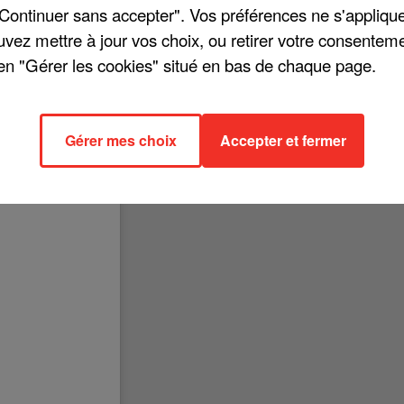
"Continuer sans accepter". Vos préférences ne s'appliqu
uvez mettre à jour vos choix, ou retirer votre consenteme
en "Gérer les cookies" situé en bas de chaque page.
bord son nouvel album, « Adulte jamais », ce vendredi 14 janvier. Pour
n tournée à partir du 9 novembre 2022. Il sera en concert à Bordeaux,
Gérer mes choix
Accepter et fermer
 Nantes, Marseille, Genève, Grenoble et Nice. La billetterie est ouverte 