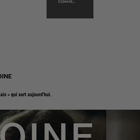
COMME
D'HABITUDE
OINE
is » qui sort aujourd'hui.