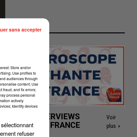
uer sans accepter
erest: Store and/or
tising; Use profiles to
tand audiences through
personalise content; Use
 fraud, and fix errors;
 may process personal
mation actively
vices; Identify devices
LES INTERVIEWS
Voir
CHANTE FRANCE
 sélectionnant
plus
lement refuser