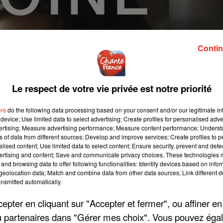
Contin
Le respect de votre vie privée est notre priorité
ers
do the following data processing based on your consent and/or our legitimate int
device; Use limited data to select advertising; Create profiles for personalised adver
vertising; Measure advertising performance; Measure content performance; Unders
ns of data from different sources; Develop and improve services; Create profiles to 
alised content; Use limited data to select content; Ensure security, prevent and detect
ertising and content; Save and communicate privacy choices. These technologies
and browsing data to offer following functionalities: Identify devices based on infor
eolocation data; Match and combine data from other data sources; Link different de
nsmitted automatically.
pter en cliquant sur "Accepter et fermer", ou affiner en
/ou partenaires dans "Gérer mes choix". Vous pouvez éga