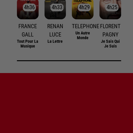
4h36
4h36
4h33
4h33
4h29
4h29
4h25
4h25
FRANCE
RENAN
TELEPHONE
FLORENT
Un Autre
GALL
LUCE
PAGNY
Monde
Tout Pour La
La Lettre
Je Sais Qui
Musique
Je Suis