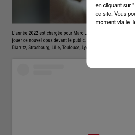
en cliquant sur 
ce site. Vous po
moment via le li
L'année 2022 est chargée pour Marc Lavoine. L'artiste sort d'a
jouer ce nouvel opus devant le public, Marc Lavoine va partir e
Biarritz, Strasbourg, Lille, Toulouse, Lyon, Annecy, Tours, Paris,