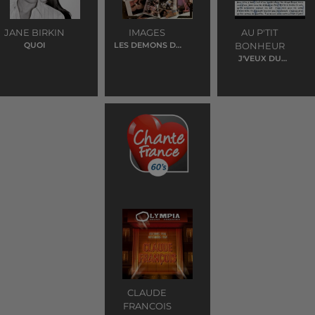
JANE BIRKIN
IMAGES
AU P'TIT
QUOI
LES DEMONS DE
BONHEUR
MINUIT
J'VEUX DU
SOLEIL
CLAUDE
FRANCOIS