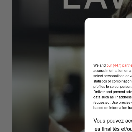
We and
our (447) partn
access information on a 
select personalised ad
statistics or combinatio
profiles to select person
Deliver and present adv
data such as IP address 
requested; Use precise g
based on information tra
Vous pouvez acce
les finalités et