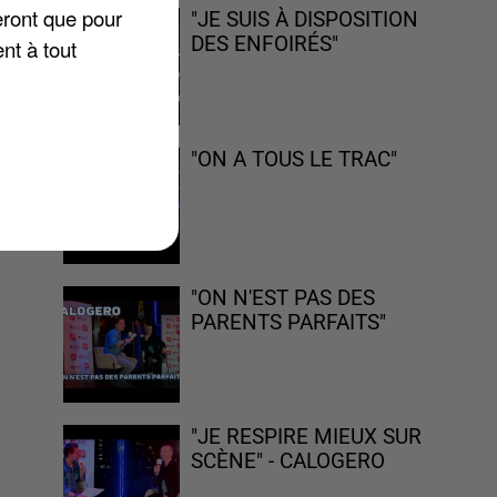
eront que pour
"JE SUIS À DISPOSITION
DES ENFOIRÉS"
nt à tout
"ON A TOUS LE TRAC"
!
"ON N'EST PAS DES
PARENTS PARFAITS"
"JE RESPIRE MIEUX SUR
SCÈNE" - CALOGERO