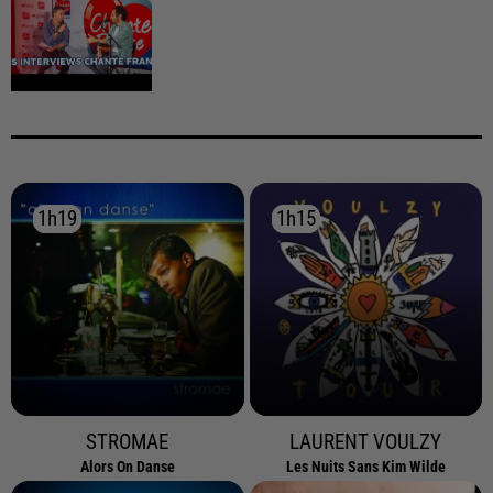
1h19
1h19
1h15
1h15
STROMAE
LAURENT VOULZY
Alors On Danse
Les Nuits Sans Kim Wilde