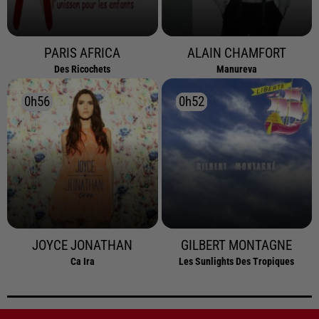
PARIS AFRICA
ALAIN CHAMFORT
Des Ricochets
Manureva
0h56
0h56
0h52
0h52
JOYCE JONATHAN
GILBERT MONTAGNE
Ca Ira
Les Sunlights Des Tropiques