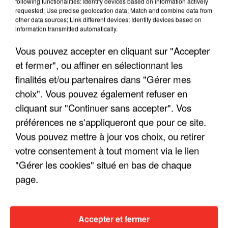
following functionalities: Identify devices based on information actively
requested; Use precise geolocation data; Match and combine data from
other data sources; Link different devices; Identify devices based on
information transmitted automatically.
Vous pouvez accepter en cliquant sur "Accepter
et fermer", ou affiner en sélectionnant les
finalités et/ou partenaires dans "Gérer mes
choix". Vous pouvez également refuser en
cliquant sur "Continuer sans accepter". Vos
préférences ne s'appliqueront que pour ce site.
LES INTERVIEWS CHANTE
Voir plus
Vous pouvez mettre à jour vos choix, ou retirer
FRANCE
votre consentement à tout moment via le lien
"Gérer les cookies" situé en bas de chaque
"JE SUIS À DISPOSITION DES
page.
ENFOIRÉS"
Accepter et fermer