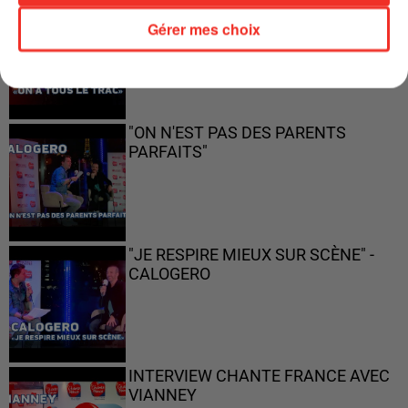
"ON A TOUS LE TRAC"
Gérer mes choix
"ON N'EST PAS DES PARENTS
PARFAITS"
"JE RESPIRE MIEUX SUR SCÈNE" -
CALOGERO
INTERVIEW CHANTE FRANCE AVEC
VIANNEY