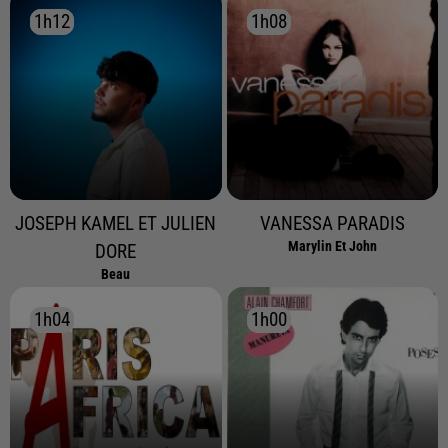
1h12
1h12
1h08
1h08
JOSEPH KAMEL ET JULIEN
VANESSA PARADIS
Marylin Et John
DORE
Beau
1h04
1h04
1h00
1h00