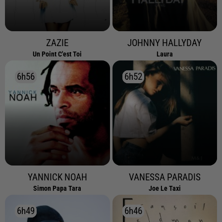
ZAZIE
JOHNNY HALLYDAY
Un Point C'est Toi
Laura
6h56
6h56
6h52
6h52
YANNICK NOAH
VANESSA PARADIS
Simon Papa Tara
Joe Le Taxi
6h49
6h49
6h46
6h46