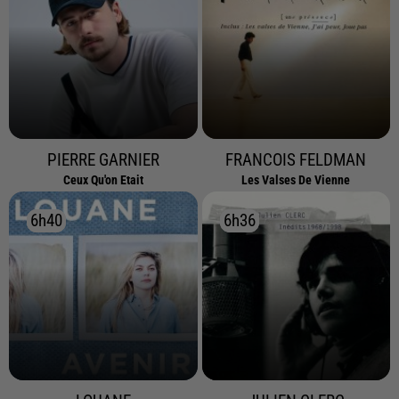
PIERRE GARNIER
FRANCOIS FELDMAN
Ceux Qu'on Etait
Les Valses De Vienne
6h40
6h40
6h36
6h36