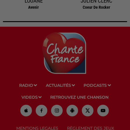
LOUANE
JULIEN CLERC
Avenir
Coeur De Rocker
RADIO
ACTUALITÉS
PODCASTS
VIDEOS
RETROUVEZ UNE CHANSON
MENTIONS LEGALES
RÈGLEMENT DES JEUX