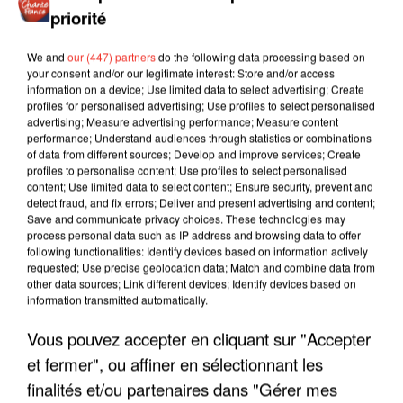
priorité
We and
our (447) partners
do the following data processing based on
your consent and/or our legitimate interest: Store and/or access
information on a device; Use limited data to select advertising; Create
profiles for personalised advertising; Use profiles to select personalised
advertising; Measure advertising performance; Measure content
performance; Understand audiences through statistics or combinations
of data from different sources; Develop and improve services; Create
profiles to personalise content; Use profiles to select personalised
content; Use limited data to select content; Ensure security, prevent and
detect fraud, and fix errors; Deliver and present advertising and content;
Save and communicate privacy choices. These technologies may
process personal data such as IP address and browsing data to offer
following functionalities: Identify devices based on information actively
requested; Use precise geolocation data; Match and combine data from
other data sources; Link different devices; Identify devices based on
information transmitted automatically.
Vous pouvez accepter en cliquant sur "Accepter
LES INTERVIEWS CHANTE
Voir plus
et fermer", ou affiner en sélectionnant les
FRANCE
finalités et/ou partenaires dans "Gérer mes