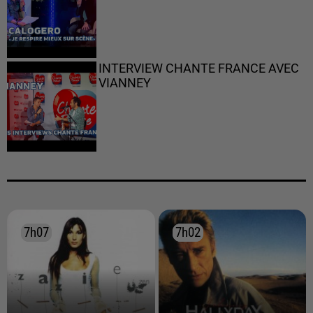
INTERVIEW CHANTE FRANCE AVEC
VIANNEY
7h07
7h07
7h02
7h02