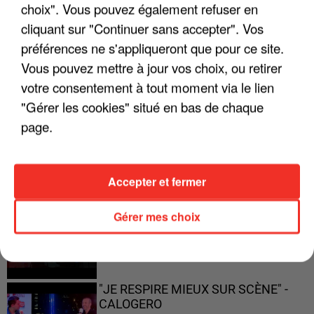
choix". Vous pouvez également refuser en
"JE SUIS À DISPOSITION DES
ENFOIRÉS"
cliquant sur "Continuer sans accepter". Vos
préférences ne s'appliqueront que pour ce site.
Vous pouvez mettre à jour vos choix, ou retirer
votre consentement à tout moment via le lien
"ON A TOUS LE TRAC"
"Gérer les cookies" situé en bas de chaque
page.
Accepter et fermer
"ON N'EST PAS DES PARENTS
PARFAITS"
Gérer mes choix
"JE RESPIRE MIEUX SUR SCÈNE" -
CALOGERO