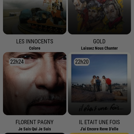
LES INNOCENTS
GOLD
Colore
Laissez Nous Chanter
22h24
22h24
22h20
22h20
FLORENT PAGNY
IL ETAIT UNE FOIS
Je Sais Qui Je Suis
J'ai Encore Reve D'elle