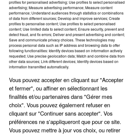
profiles for personalised advertising; Use profiles to select personalised
advertising; Measure advertising performance; Measure content
performance; Understand audiences through statistics or combinations
of data from different sources; Develop and improve services; Create
profiles to personalise content; Use profiles to select personalised
content; Use limited data to select content; Ensure security, prevent and
detect fraud, and fix errors; Deliver and present advertising and content;
Save and communicate privacy choices. These technologies may
process personal data such as IP address and browsing data to offer
LES INTERVIEWS CHANTE
Voir plus
following functionalities: Identify devices based on information actively
FRANCE
requested; Use precise geolocation data; Match and combine data from
other data sources; Link different devices; Identify devices based on
information transmitted automatically.
"JE SUIS À DISPOSITION DES
ENFOIRÉS"
Vous pouvez accepter en cliquant sur "Accepter
et fermer", ou affiner en sélectionnant les
finalités et/ou partenaires dans "Gérer mes
choix". Vous pouvez également refuser en
cliquant sur "Continuer sans accepter". Vos
"ON A TOUS LE TRAC"
préférences ne s'appliqueront que pour ce site.
Vous pouvez mettre à jour vos choix, ou retirer