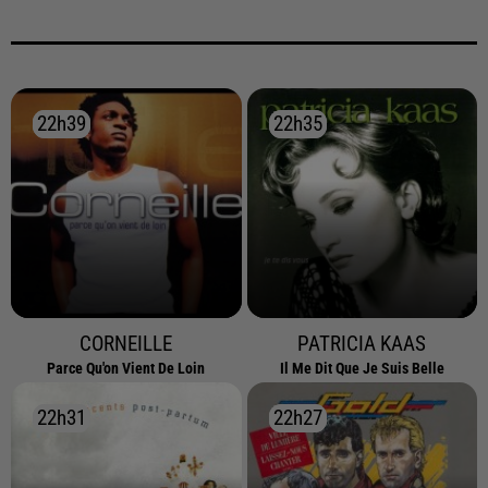
22h39
22h39
22h35
22h35
CORNEILLE
PATRICIA KAAS
Parce Qu'on Vient De Loin
Il Me Dit Que Je Suis Belle
22h31
22h31
22h27
22h27