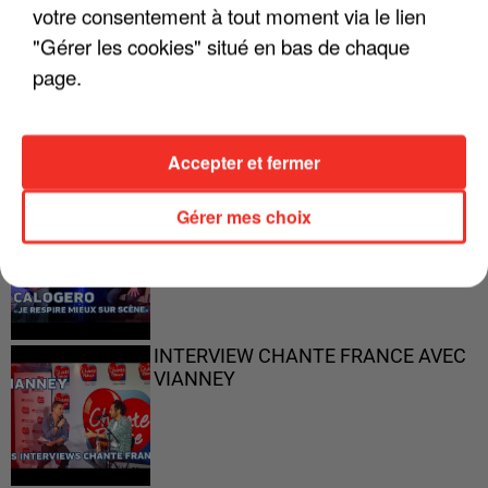
votre consentement à tout moment via le lien
"Gérer les cookies" situé en bas de chaque
"ON N'EST PAS DES PARENTS
page.
PARFAITS"
Accepter et fermer
"JE RESPIRE MIEUX SUR SCÈNE" -
Gérer mes choix
CALOGERO
INTERVIEW CHANTE FRANCE AVEC
VIANNEY