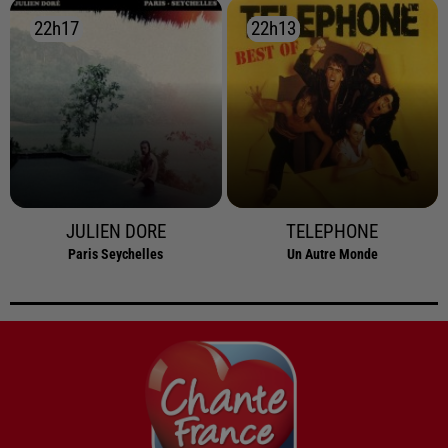
22h17
22h17
22h13
22h13
JULIEN DORE
TELEPHONE
Paris Seychelles
Un Autre Monde