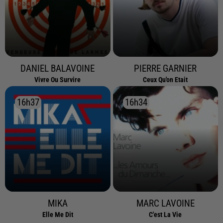
DANIEL BALAVOINE
PIERRE GARNIER
Vivre Ou Survire
Ceux Qu'on Etait
16h37
16h37
16h34
16h34
MIKA
MARC LAVOINE
Elle Me Dit
C'est La Vie