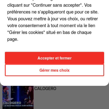
cliquant sur "Continuer sans accepter". Vos
préférences ne s'appliqueront que pour ce site.
Vous pouvez mettre à jour vos choix, ou retirer
"ON A TOUS LE TRAC"
votre consentement à tout moment via le lien
"Gérer les cookies" situé en bas de chaque
page.
"ON N'EST PAS DES PARENTS
PARFAITS"
Accepter et fermer
Gérer mes choix
"JE RESPIRE MIEUX SUR SCÈNE" -
CALOGERO