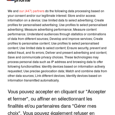
We and
our (447) partners
do the following data processing based on
your consent and/or our legitimate interest: Store and/or access
information on a device; Use limited data to select advertising; Create
profiles for personalised advertising; Use profiles to select personalised
advertising; Measure advertising performance; Measure content
performance; Understand audiences through statistics or combinations
of data from different sources; Develop and improve services; Create
profiles to personalise content; Use profiles to select personalised
content; Use limited data to select content; Ensure security, prevent and
detect fraud, and fix errors; Deliver and present advertising and content;
Save and communicate privacy choices. These technologies may
process personal data such as IP address and browsing data to offer
following functionalities: Identify devices based on information actively
requested; Use precise geolocation data; Match and combine data from
other data sources; Link different devices; Identify devices based on
LES INTERVIEWS CHANTE
Voir plus
information transmitted automatically.
FRANCE
Vous pouvez accepter en cliquant sur "Accepter
et fermer", ou affiner en sélectionnant les
"JE SUIS À DISPOSITION DES
finalités et/ou partenaires dans "Gérer mes
ENFOIRÉS"
choix". Vous pouvez également refuser en