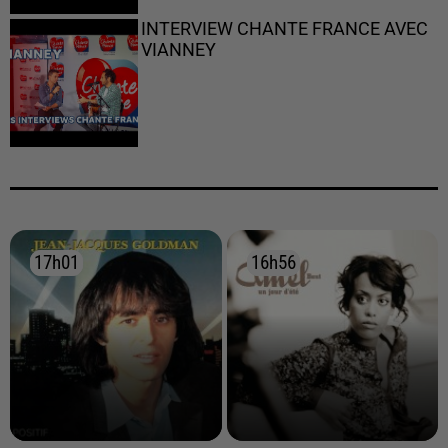
INTERVIEW CHANTE FRANCE AVEC
VIANNEY
17h01
17h01
16h56
16h56