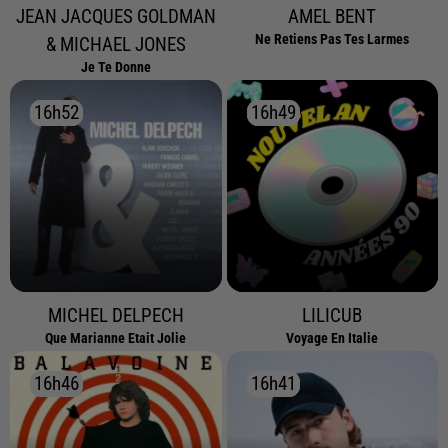
JEAN JACQUES GOLDMAN
AMEL BENT
Ne Retiens Pas Tes Larmes
& MICHAEL JONES
Je Te Donne
16h52
16h52
16h49
16h49
MICHEL DELPECH
LILICUB
Que Marianne Etait Jolie
Voyage En Italie
16h46
16h46
16h41
16h41