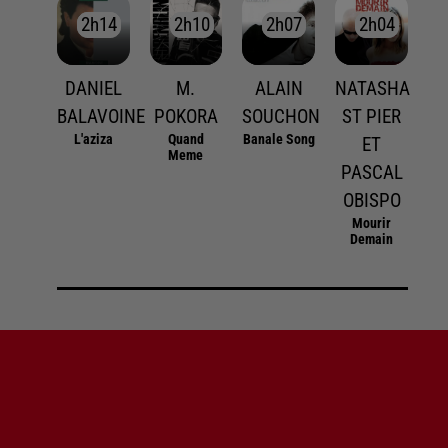
2h14
2h14
2h10
2h10
2h07
2h07
2h04
2h04
DANIEL
M.
ALAIN
NATASHA
BALAVOINE
POKORA
SOUCHON
ST PIER
L'aziza
Quand
Banale Song
ET
Meme
PASCAL
OBISPO
Mourir
Demain