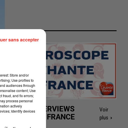
uer sans accepter
erest: Store and/or
tising; Use profiles to
tand audiences through
personalise content; Use
 fraud, and fix errors;
 may process personal
mation actively
LES INTERVIEWS
Voir
vices; Identify devices
CHANTE FRANCE
plus