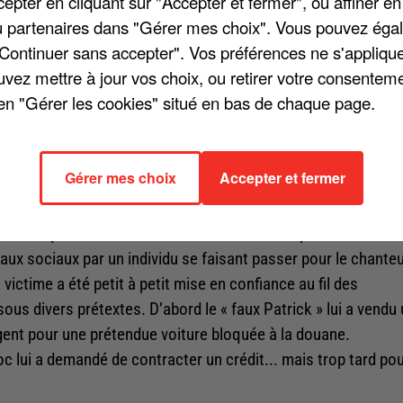
pter en cliquant sur "Accepter et fermer", ou affiner en
/ou partenaires dans "Gérer mes choix". Vous pouvez éga
"Continuer sans accepter". Vos préférences ne s'appliqu
uvez mettre à jour vos choix, ou retirer votre consenteme
en "Gérer les cookies" situé en bas de chaque page.
Gérer mes choix
Accepter et fermer
ne arnaque sentimentale. Une affaire révélée par l'émission
ux sociaux par un individu se faisant passer pour le chanteu
victime a été petit à petit mise en confiance au fil des
sous divers prétextes. D’abord le « faux Patrick » lui a vendu
rgent pour une prétendue voiture bloquée à la douane.
c lui a demandé de contracter un crédit... mais trop tard po