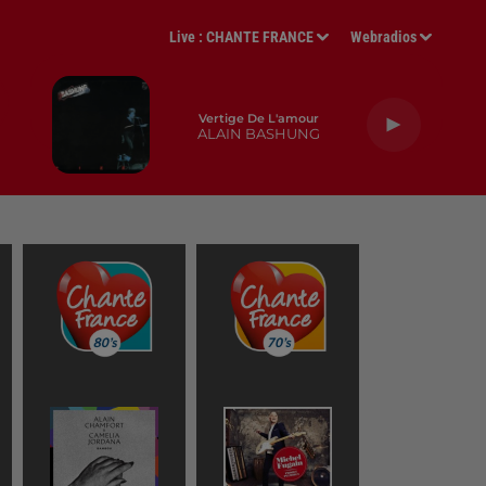
Live :
CHANTE FRANCE
Webradios
Vertige De L'amour
ALAIN BASHUNG