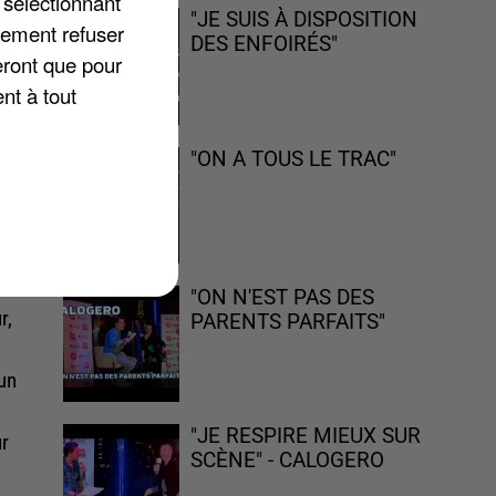
 sélectionnant
"JE SUIS À DISPOSITION
lement refuser
DES ENFOIRÉS"
eront que pour
nt à tout
"ON A TOUS LE TRAC"
"ON N'EST PAS DES
r,
PARENTS PARFAITS"
 un
"JE RESPIRE MIEUX SUR
ur
SCÈNE" - CALOGERO