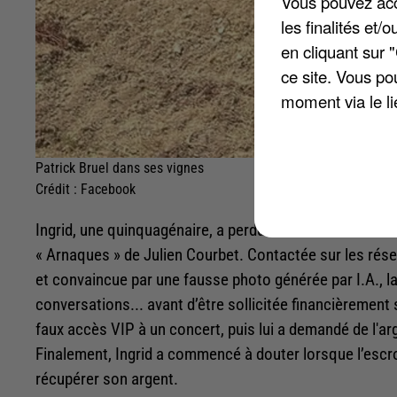
Vous pouvez acce
les finalités et
en cliquant sur 
ce site. Vous po
moment via le li
Patrick Bruel dans ses vignes
Crédit :
Facebook
Ingrid, une quinquagénaire, a perdu 5.500 euros dans u
« Arnaques » de Julien Courbet. Contactée sur les résea
et convaincue par une fausse photo générée par I.A., la 
conversations... avant d’être sollicitée financièrement 
faux accès VIP à un concert, puis lui a demandé de l'a
Finalement, Ingrid a commencé à douter lorsque l’escro
récupérer son argent.