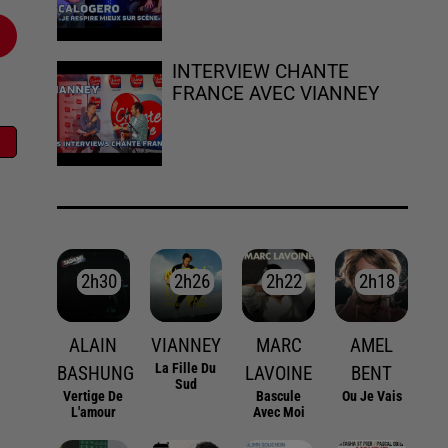
INTERVIEW CHANTE
FRANCE AVEC VIANNEY
2h30
2h30
2h26
2h26
2h22
2h22
2h18
2h18
ALAIN
VIANNEY
MARC
AMEL
La Fille Du
BASHUNG
LAVOINE
BENT
Sud
Vertige De
Bascule
Ou Je Vais
L'amour
Avec Moi