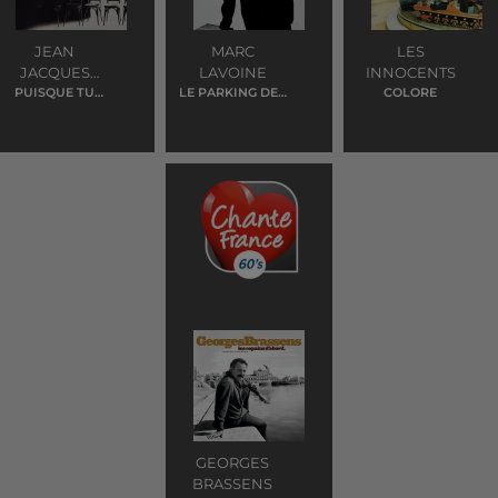
JEAN
MARC
LES
JACQUES
LAVOINE
INNOCENTS
GOLDMAN
PUISQUE TU
LE PARKING DES
COLORE
PARS
ANGES
GEORGES
BRASSENS