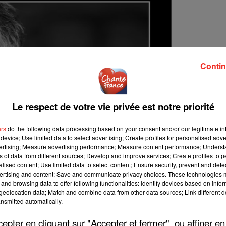
Contin
Le respect de votre vie privée est notre priorité
ers
do the following data processing based on your consent and/or our legitimate int
device; Use limited data to select advertising; Create profiles for personalised adver
vertising; Measure advertising performance; Measure content performance; Unders
ns of data from different sources; Develop and improve services; Create profiles to 
alised content; Use limited data to select content; Ensure security, prevent and detect
ertising and content; Save and communicate privacy choices. These technologies
and browsing data to offer following functionalities: Identify devices based on infor
eolocation data; Match and combine data from other data sources; Link different de
nsmitted automatically.
pter en cliquant sur "Accepter et fermer", ou affiner en