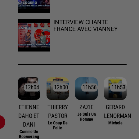
INTERVIEW CHANTE
FRANCE AVEC VIANNEY
12h04
12h04
12h00
12h00
11h56
11h56
11h53
11h53
ETIENNE
THIERRY
ZAZIE
GERARD
Je Suis Un
DAHO ET
PASTOR
LENORMAN
Homme
Le Coup De
Michele
DANI
Folie
Comme Un
Boomerang