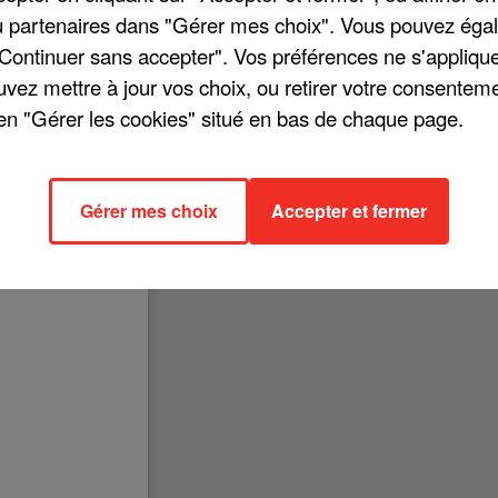
/ou partenaires dans "Gérer mes choix". Vous pouvez éga
"Continuer sans accepter". Vos préférences ne s'appliqu
uvez mettre à jour vos choix, ou retirer votre consenteme
en "Gérer les cookies" situé en bas de chaque page.
album de Julien Clerc sera intitulé « Terrien ». Et ça n'est pas tout :
cs dès le 12 février 2021 ! Il est d'ailleurs disponible dès ce 18
rit par Clara Luciani, est quant à lui déjà disponible.
Gérer mes choix
Accepter et fermer