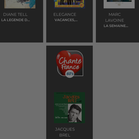
DIANE TELL
ELEGANCE
MARC
LA LEGENDE DE
VACANCES,
LAVOINE
JIMMY
J'OUBLIE TOUT
LA SEMAINE
PROCHAINE
JACQUES
BREL