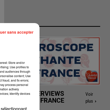
uer sans accepter
erest: Store and/or
tising; Use profiles to
tand audiences through
personalise content; Use
 fraud, and fix errors;
 may process personal
mation actively
LES INTERVIEWS
vices; Identify devices
Voir
CHANTE FRANCE
plus
 sélectionnant