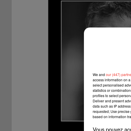
We and
our (447) partn
access information on a 
select personalised ad
statistics or combinatio
profiles to select person
Deliver and present adv
data such as IP address 
requested; Use precise g
based on information tra
Vous pouvez acce