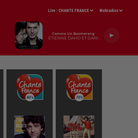
Live :
CHANTE FRANCE
Webradios
Comme Un Boomerang
ETIENNE DAHO ET DANI