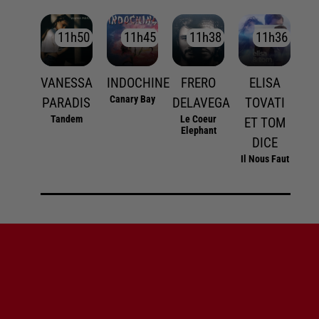
11h50
11h50
11h45
11h45
11h38
11h38
11h36
11h36
VANESSA
INDOCHINE
FRERO
ELISA
Canary Bay
PARADIS
DELAVEGA
TOVATI
Tandem
Le Coeur
ET TOM
Elephant
DICE
Il Nous Faut