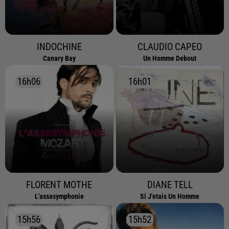
INDOCHINE
CLAUDIO CAPEO
Canary Bay
Un Homme Debout
16h06
16h06
16h01
16h01
FLORENT MOTHE
DIANE TELL
L'assasymphonie
Si J'etais Un Homme
15h56
15h56
15h52
15h52