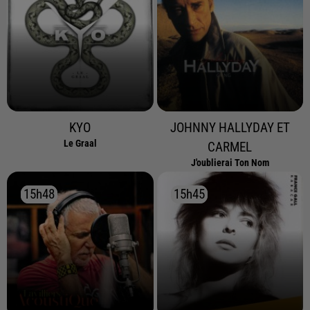
KYO
JOHNNY HALLYDAY ET
Le Graal
CARMEL
J'oublierai Ton Nom
15h48
15h48
15h45
15h45