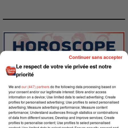
Continuer sans accepter
Le respect de votre vie privée est notre
priorité
We and
our (447) partners
do the following data processing based on
your consent and/or our legitimate interest: Store and/or access
information on a device; Use limited data to select advertising; Create
profiles for personalised advertising; Use profiles to select personalised
advertising; Measure advertising performance; Measure content
LES INTERVIEWS CHANTE
Voir plus
performance; Understand audiences through statistics or combinations
FRANCE
of data from different sources; Develop and improve services; Create
profiles to personalise content; Use profiles to select personalised
content; Use limited data to select content; Ensure security, prevent and