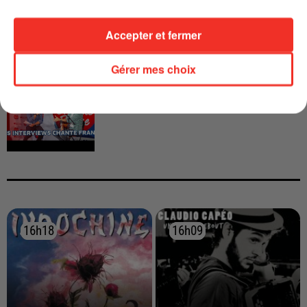
Accepter et fermer
Gérer mes choix
INTERVIEW CHANTE FRANCE AVEC
VIANNEY
16h18
16h18
16h09
16h09