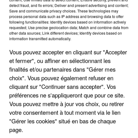
"JE SUIS À DISPOSITION DES
detect fraud, and fix errors; Deliver and present advertising and content;
Save and communicate privacy choices. These technologies may
ENFOIRÉS"
process personal data such as IP address and browsing data to offer
following functionalities: Identify devices based on information actively
requested; Use precise geolocation data; Match and combine data from
other data sources; Link different devices; Identify devices based on
information transmitted automatically.
"ON A TOUS LE TRAC"
Vous pouvez accepter en cliquant sur "Accepter
et fermer", ou affiner en sélectionnant les
finalités et/ou partenaires dans "Gérer mes
choix". Vous pouvez également refuser en
cliquant sur "Continuer sans accepter". Vos
"ON N'EST PAS DES PARENTS
préférences ne s'appliqueront que pour ce site.
PARFAITS"
Vous pouvez mettre à jour vos choix, ou retirer
votre consentement à tout moment via le lien
"Gérer les cookies" situé en bas de chaque
page.
"JE RESPIRE MIEUX SUR SCÈNE" -
CALOGERO